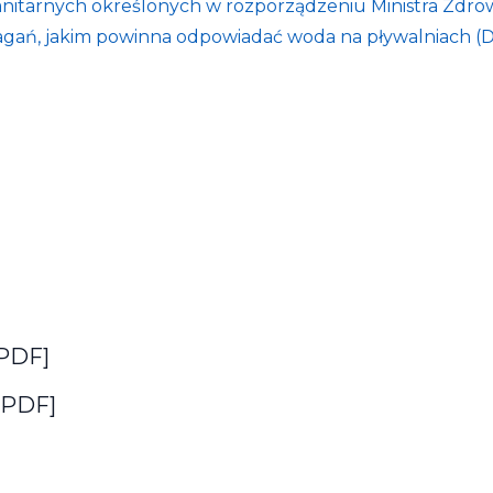
nitarnych określonych w rozporządzeniu Ministra Zdrowi
gań, jakim powinna odpowiadać woda na pływalniach (Dz.
PDF
]
PDF
]