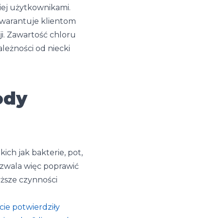
iej użytkownikami.
warantuje klientom
ji. Zawartość chloru
leżności od niecki
ody
ch jak bakterie, pot,
ozwala więc poprawić
yższe czynności
ie potwierdziły