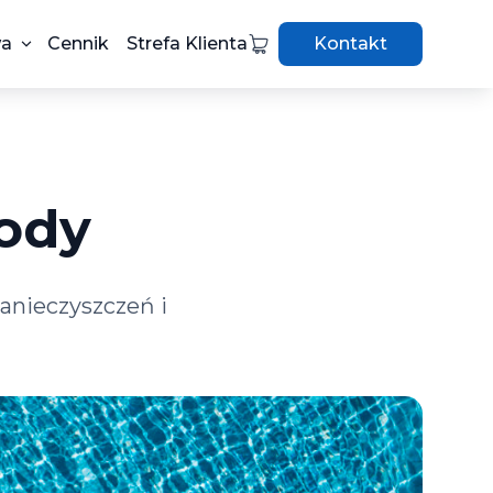
wa
Cennik
Strefa Klienta
Kontakt
ody
anieczyszczeń i