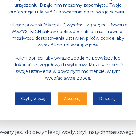
urządzeniu. Dzięki nim możemy zapamiętać Twoje
ody w ciągu doby w poszczególnej niecce zależy od jej 
preferencje i ułatwić Ci powracanie do naszego serwisu.
Klikając przycisk "Akceptuj", wyrażasz zgodę na używanie
ie? A co to jest?
WSZYSTKICH plików cookie. Jednakże, masz również
możliwość dostosowania ustawień plików cookie, aby
wyrazić kontrolowaną zgodę.
erwszy etap jej uzdatniania. Woda trafia do zbiornika 
jest częściowo mieszana z ozonem doprowadzanym ze s
Kliknij poniżej, aby wyrazić zgodę na powyższe lub
dokonać szczegółowych wyborów. Możesz zmienić
cznie zabija bakterie, wirusy i inne groźne mikroorganiz
swoje ustawienia w dowolnym momencie, w tym
bstancji, takich jak: zmyte z użytkowników basenu skła
wycofać swoją zgodę.
ów. Aby usunąć z wody ozon, woda jest filtrowana przez
ecznie usuwa go wraz z pozostałościami rozłożonych za
Czytaj więcej
Akceptuj
Dostosuj
wodzie?
wany jest do dezynfekcji wody, czyli natychmiastowego