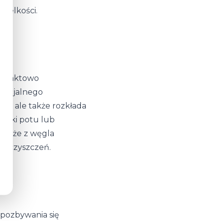
wielkości.
kontaktowo
pecjalnego
my, ale także rozkłada
dniki potu lub
 złoże z węgla
nieczyszczeń.
 pozbywania się