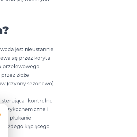
a?
 woda jest nieustannie
ewa się przez koryta
wo przelewowego.
 przez złoże
aw (czynny sezonowo)
sterująca i kontrolno
ry fizykochemiczne i
uje płukanie
na każdego kąpiącego