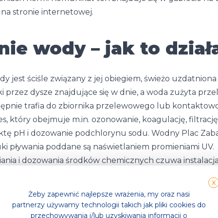
na stronie internetowej.
ie wody – jak to dział
y jest ściśle związany z jej obiegiem, świeżo uzdatniona
 przez dysze znajdujące się w dnie, a woda zużyta przel
tępnie trafia do zbiornika przelewowego lub kontakto
, który obejmuje m.in. ozonowanie, koagulację, filtrację
ktę pH i dozowanie podchlorynu sodu. Wodny Plac Zab
uki pływania poddane są naświetlaniem promieniami UV.
nia i dozowania środków chemicznych czuwa instalacja 
n-line. Ponadto kilka razy dziennie wykonuje się pomia
X
nych korekt wskaźników. Średnio co drugi dzień występ
Żeby zapewnić najlepsze wrażenia, my oraz nasi
) każdego filtra. Ubytki wody i zapotrzebowanie wody 
partnerzy używamy technologii takich jak pliki cookies do
 wodą.
przechowywania i/lub uzyskiwania informacji o