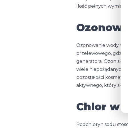
Ilość pełnych wymian w
Ozonowan
Ozonowanie wody to pi
przelewowego, gdzie 
generatora. Ozon skute
wiele niepożądanych su
pozostałości kosmetyk
aktywnego, który skut
Chlor w 
Podchloryn sodu stoso