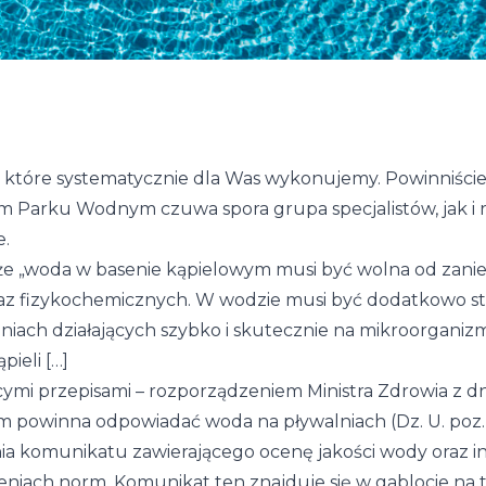
 które systematycznie dla Was wykonujemy. Powinniście 
m Parku Wodnym czuwa spora grupa specjalistów, jak i 
e.
że „woda w basenie kąpielowym musi być wolna od zani
az fizykochemicznych. W wodzie musi być dodatkowo s
niach działających szybko i skutecznie na mikroorgani
pieli […]
mi przepisami – rozporządzeniem Ministra Zdrowia z dnia
m powinna odpowiadać woda na pływalniach (Dz. U. poz
a komunikatu zawierającego ocenę jakości wody oraz i
iach norm. Komunikat ten znajduje się w gablocie na ter