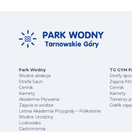
Park Wodny
TG GYM P
Wodne atrakcje
Strefy spo
Strefa Saun
Zajęcia fit
Cennik
Cennik
Karnety
Karnety
Akademia Pływania
Trenerzy p
Zajęcia w wodzie
Grafik zaję
Letnia Akademia Przygody – Półkolonie
Wodne Urodziny
Lodowisko
Gastronomia