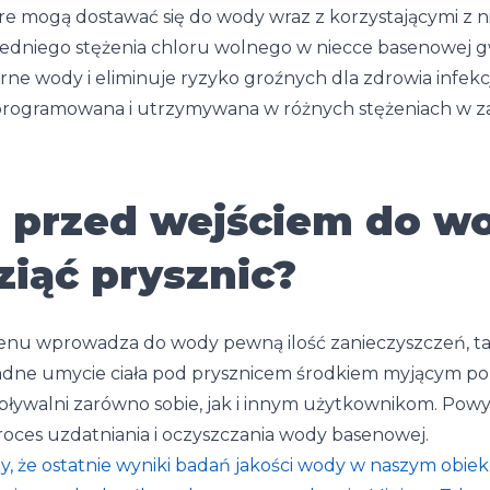
e mogą dostawać się do wody wraz z korzystającymi z n
dniego stężenia chloru wolnego w niecce basenowej g
ne wody i eliminuje ryzyko groźnych dla zdrowia infekc
aprogramowana i utrzymywana w różnych stężeniach w za
 przed wejściem do w
ziąć prysznic?
nu wprowadza do wody pewną ilość zanieczyszczeń, taki
ładne umycie ciała pod prysznicem środkiem myjącym p
 pływalni zarówno sobie, jak i innym użytkownikom. Pow
roces uzdatniania i oczyszczania wody basenowej.
, że ostatnie wyniki badań jakości wody w naszym obiekc