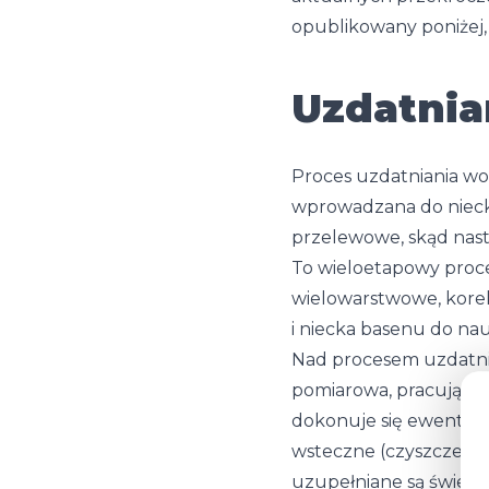
opublikowany poniżej, 
Uzdatnian
Proces uzdatniania wod
wprowadzana do niecki
przelewowe, skąd nas
To wieloetapowy proces
wielowarstwowe, kore
i niecka basenu do na
Nad procesem uzdatnia
pomiarowa, pracująca o
dokonuje się ewentual
wsteczne (czyszczenie
uzupełniane są świeżą