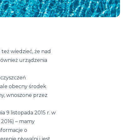
też wiedzieć, że nad
również urządzenia
eczyszczeń
tale obecny środek
zmy, wnoszone przez
 9 listopada 2015 r. w
. 2016) – mamy
nformacje o
enie pływalni i jest