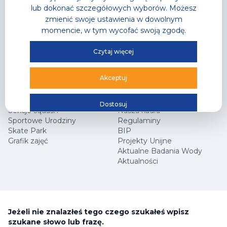
Sklep Sportowy
lub dokonać szczegółowych wyborów. Możesz
Grafik zajęć
zmienić swoje ustawienia w dowolnym
Oferta Specjalna
momencie, w tym wycofać swoją zgodę.
Hala Sportowa
Jak dojechać?
Czytaj więcej
Centrum Wspinaczkowe Klif
Najczęściej zadawane
Squash
pytania
Akceptuj
Arena Główna
Współpraca marketingowa
Cennik
Kariera
Sekcje wspinaczkowe
Programy partnerskie
Dostosuj
Sekcje squash
Nasza kadra
Sportowe Urodziny
Regulaminy
Skate Park
BIP
Grafik zajęć
Projekty Unijne
Aktualne Badania Wody
Aktualności
Jeżeli nie znalazłeś tego czego szukałeś wpisz
szukane słowo lub frazę.