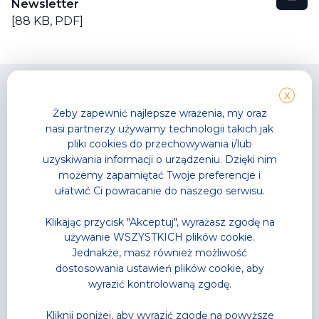
Newsletter
[88 KB,
PDF
]
X
Żeby zapewnić najlepsze wrażenia, my oraz
nasi partnerzy używamy technologii takich jak
pliki cookies do przechowywania i/lub
Park Wodny
TG GYM PARK
uzyskiwania informacji o urządzeniu. Dzięki nim
Wodne atrakcje
Strefy sportowe
możemy zapamiętać Twoje preferencje i
Strefa Saun
Zajęcia fitness
ułatwić Ci powracanie do naszego serwisu.
Cennik
Cennik
Karnety
Karnety
Klikając przycisk "Akceptuj", wyrażasz zgodę na
Akademia Pływania
Trenerzy personalni
używanie WSZYSTKICH plików cookie.
Zajęcia w wodzie
Grafik zajęć
Letnia Akademia Przygody
Jednakże, masz również możliwość
– Półkolonie
dostosowania ustawień plików cookie, aby
Wodne Urodziny
wyrazić kontrolowaną zgodę.
Lodowisko
Gastronomia
Kliknij poniżej, aby wyrazić zgodę na powyższe