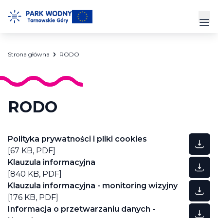
Przejdź
do
Prz
treści
Strona główna
RODO
Park Wodny
Siłownia
RODO
Hala Sportowa
Cennik
Polityka prywatności i pliki cookies
[67 KB,
PDF
]
Strefa Klienta
Klauzula informacyjna
[840 KB,
PDF
]
Kontakt
Klauzula informacyjna - monitoring wizyjny
[176 KB,
PDF
]
Informacja o przetwarzaniu danych -