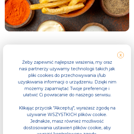
X
Żeby zapewnić najlepsze wrażenia, my oraz
nasi partnerzy używamy technologii takich jak
Sauna Bar
pliki cookies do przechowywania i/lub
uzyskiwania informacji o urządzeniu. Dzięki nim
możemy zapamiętać Twoje preferencje i
Miejsce, które zapewnia wszystko, co niezbędne do
ułatwić Ci powracanie do naszego serwisu.
relaksu i komfortu podczas wizyty w saunie. Tutaj
Klikając przycisk "Akceptuj", wyrażasz zgodę na
możesz zakupić napoje, które orzeźwią po gorącej
używanie WSZYSTKICH plików cookie.
sesji, a także galanterie do saunowania. Idealne
Jednakże, masz również możliwość
miejsce, by zadbać o detale, które sprawią, że Twoja
dostosowania ustawień plików cookie, aby
wizyta w saunie będzie jeszcze przyjemniejsza.