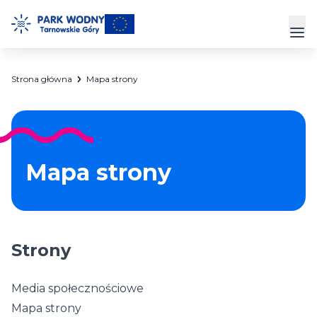
Przejdź
do
Prz
treści
Strona główna
Mapa strony
Park Wodny
Siłownia
Hala Sportowa
Mapa strony
Cennik
Strefa Klienta
Strony
Kontakt
Media społecznościowe
Mapa strony