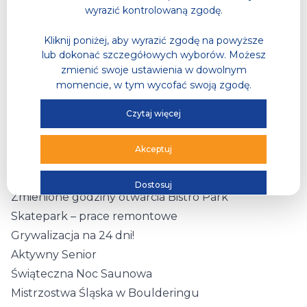
Sportowe Półkolonie w Hali Sportowej
wyrazić kontrolowaną zgodę.
Eliminacje Mistrzostw Polski Saunamistrzów w
Kliknij poniżej, aby wyrazić zgodę na powyższe
Parku Wodnym
lub dokonać szczegółowych wyborów. Możesz
Kurs Instruktora Pływania Polskiego Związku
zmienić swoje ustawienia w dowolnym
Pływackiego
momencie, w tym wycofać swoją zgodę.
Hala Sportowa w dniu 23.01.2026 r.
Czytaj więcej
Lodowe Srebro
Świąteczne godziny otwarcia naszych obiektów
Akceptuj
Noc Saunowa PRL
Lodowisko – otwarcie 12.12.2025 r.
Dostosuj
Zmienione godziny otwarcia Bistro Park
Skatepark – prace remontowe
Grywalizacja na 24 dni!
Aktywny Senior
Świąteczna Noc Saunowa
Mistrzostwa Śląska w Boulderingu