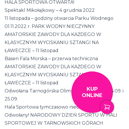
HALA SPORTOWA OTWARTA!
Spektakl Mikołajkowy – 4 grudnia 2022
11 listopada – godziny otwarcia Parku Wodnego
01.11.2022 r. PARK WODNY NIECZYNNY
AMATORSKIE ZAWODY DLA KAŻDEGO W
KLASYCZNYM WYCISKANIU SZTANGI NA
ŁAWECZCE – 11 listopad
Basen Fala Morska – przerwa techniczna
AMATORSKIE ZAWODY DLA KAŻDEGO W
KLASYCZNYM WYCISKANIU SZTANGI NA
ŁAWECZCE – 11 listopad
KUP
Odwołana Tarnogórska Olimpiada Sportowa 24.09. i
ONLINE
25.09.
Hala Sportowa tymczasowo nieczynna
Odwołany! NARODOWY DZIEŃ SPORTU W HALI
SPORTOWEJ W TARNOWSKICH GÓRACH