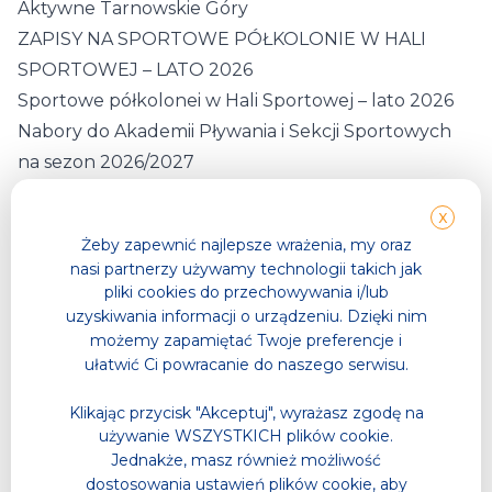
Aktywne Tarnowskie Góry
ZAPISY NA SPORTOWE PÓŁKOLONIE W HALI
SPORTOWEJ – LATO 2026
Sportowe półkolonei w Hali Sportowej – lato 2026
Nabory do Akademii Pływania i Sekcji Sportowych
na sezon 2026/2027
ABC RUCHU- zajęcia z elementami gimnastyki
X
korekcyjnej
Żeby zapewnić najlepsze wrażenia, my oraz
Zmienione godziny otwarcia Hali Sportowej
nasi partnerzy używamy technologii takich jak
9.05.2026
pliki cookies do przechowywania i/lub
Zapisy na bezpłatne zajęcia wspinaczkowe
uzyskiwania informacji o urządzeniu. Dzięki nim
możemy zapamiętać Twoje preferencje i
Projekt „W Górę – Akademia Młodego Wspinacza”
ułatwić Ci powracanie do naszego serwisu.
Akademickie Mistrzostwa Śląska w CW KLIF
Lodowisko nieczynne
Klikając przycisk "Akceptuj", wyrażasz zgodę na
używanie WSZYSTKICH plików cookie.
ZAPISY NA SPORTOWE PÓŁKOLONIE W HALI
Jednakże, masz również możliwość
SPORTOWEJ – ZIMA 2026
dostosowania ustawień plików cookie, aby