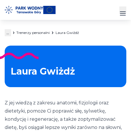
Przejdź
do
Prz
treści
...
Trenerzy personalni
Laura Gwiżdż
Park Wodny
Siłownia
Hala Sportowa
Laura Gwiżdż
Cennik
Strefa Klienta
Z jej wiedzą z zakresu anatomii, fizjologii oraz
Kontakt
dietetyki, pomoże Ci poprawić siłę, sylwetkę,
kondycję i regenerację, a także zoptymalizować
dietę, byś osiągał lepsze wyniki zarówno na siłowni,