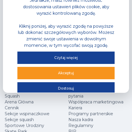
Jednakże, masz również możliwość
Cennik
Cennik
dostosowania ustawień plików cookie, aby
Karnety
Karnety
wyrazić kontrolowaną zgodę.
Akademia Pływania
Trenerzy personalni
Zajęcia w wodzie
Grafik zajęć
Kliknij poniżej, aby wyrazić zgodę na powyższe
Letnia Akademia Przygody
lub dokonać szczegółowych wyborów. Możesz
– Półkolonie
zmienić swoje ustawienia w dowolnym
Wodne Urodziny
Lodowisko
momencie, w tym wycofać swoją zgodę.
Gastronomia
Sklep Sportowy
Czytaj więcej
Grafik zajęć
Oferta Specjalna
Akceptuj
Hala Sportowa
Jak dojechać?
Dostosuj
Centrum Wspinaczkowe Klif
Najczęściej zadawane
Squash
pytania
Arena Główna
Współpraca marketingowa
Cennik
Kariera
Sekcje wspinaczkowe
Programy partnerskie
Sekcje squash
Nasza kadra
Sportowe Urodziny
Regulaminy
Skate Park
BIP