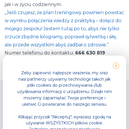
jak i w życiu codziennym.
„Jeśli czujesz, że plan treningowy powinien powstać
w wyniku połączenia wiedzy z praktyką – dołącz do
mojego zespołu! Jestem tutaj po to, abyś nie tylko
zrzucił zbędne kilogramy, poprawił sylwetkę i siłę,
ale przede wszystkim abyś zadbał o zdrowie.”
Numer telefonu do kontaktu:
666 630 819
X
Żeby zapewnić najlepsze wrażenia, my oraz
nasi partnerzy używamy technologii takich jak
pliki cookies do przechowywania i/lub
uzyskiwania informacji o urządzeniu. Dzięki nim
możemy zapamiętać Twoje preferencje i
ułatwić Ci powracanie do naszego serwisu.
Park Wodny
TG GYM PARK
Klikając przycisk "Akceptuj", wyrażasz zgodę na
Wodne atrakcje
Strefy sportowe
używanie WSZYSTKICH plików cookie.
Strefa Saun
Zajęcia fitness