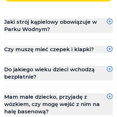
Jaki strój kąpielowy obowiązuje w
Parku Wodnym?
dla kobiet jedno lub dwuczęściowy,
dla mężczyzn kąpielówki o długości maksymalnie
Czy muszę mieć czepek i klapki?
do połowy uda, nieposiadające kieszeni ani zamków,
dla małych dzieci oprócz stroju kąpielowego
Czepek i klapki nie są wymagane, jednak ze
wymagane są jednorazowe pieluchomajtki do
względów higienicznych warto mieć je ze sobą.
kąpieli.
Do jakiego wieku dzieci wchodzą
Zalecane jest związanie długich włosów.
bezpłatnie?
Dzieci do 3. roku życia nie płacą za wejście do Parku
Wodnego.
Mam małe dziecko, przyjadę z
wózkiem, czy mogę wejść z nim na
halę basenową?