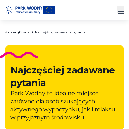
Przejdź
do
Prz
treści
Strona główna
Najczęściej zadawane pytania
Park Wodny
Siłownia
Hala Sportowa
Najczęściej zadawane
Cennik
pytania
Park Wodny to idealne miejsce
Strefa Klienta
zarówno dla osób szukających
Kontakt
aktywnego wypoczynku, jak i relaksu
w przyjaznym środowisku.