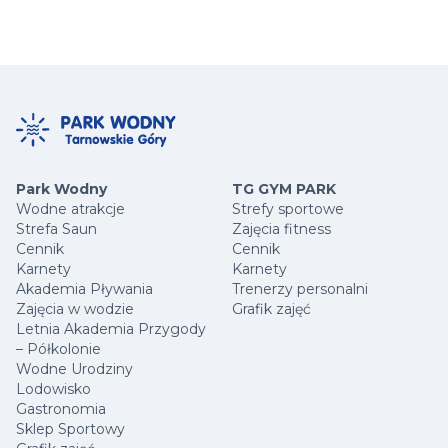
Możesz też dojechać autobusami na przystanki
Jeśli jedziesz Obwodnicą z kierunku Poznania –
znajdujące się przy ulicy Gliwickiej lub
wtedy bezpośrednio z Obwodnicy, skręcasz w
Wyszyńskiego i dość do nas pieszo. Zajmie Ci to ok.
prawo – wprost na parking Parku Wodnego lub Hali
10 minut.
Sportowej, jeśli z kolei jedziesz do nas od strony
Gliwic lub Bytomia, na rondzie przy CH Castorama
wybierz drugi zjazd, następnie jedź prosto i na
pierwszym skrzyżowaniu skręć w prawo i znów w
prawo – jesteś na miejscu ?
Park Wodny
TG GYM PARK
Wodne atrakcje
Strefy sportowe
Strefa Saun
Zajęcia fitness
Cennik
Cennik
Karnety
Karnety
Akademia Pływania
Trenerzy personalni
Zajęcia w wodzie
Grafik zajęć
Letnia Akademia Przygody
– Półkolonie
Wodne Urodziny
Lodowisko
Gastronomia
Sklep Sportowy