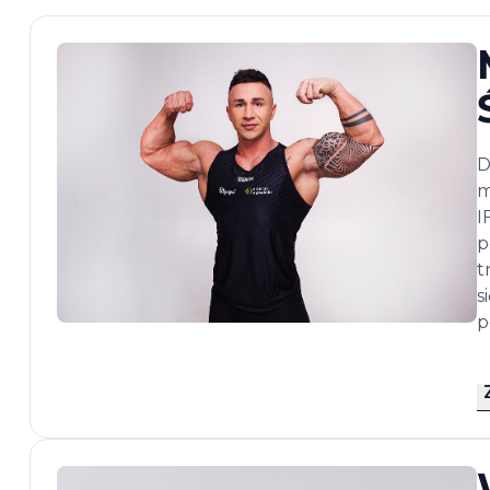
D
m
I
p
t
s
p