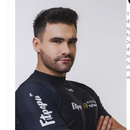
T
d
s
f
J
d
s
(
m
w