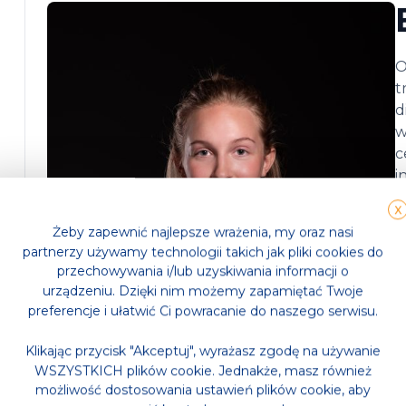
O
t
d
w
c
i
s
X
n
Żeby zapewnić najlepsze wrażenia, my oraz nasi
d
partnerzy używamy technologii takich jak pliki cookies do
d
przechowywania i/lub uzyskiwania informacji o
urządzeniu. Dzięki nim możemy zapamiętać Twoje
preferencje i ułatwić Ci powracanie do naszego serwisu.
Klikając przycisk "Akceptuj", wyrażasz zgodę na używanie
WSZYSTKICH plików cookie. Jednakże, masz również
możliwość dostosowania ustawień plików cookie, aby