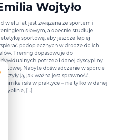
Emilia Wojtyło
d wielu lat jest związana ze sportem i
reningiem siłowym, a obecnie studiuje
ietetykę sportową, aby jeszcze lepiej
spierać podopiecznych w drodze do ich
elów. Trening dopasowuje do
ndywidualnych potrzeb i danej dyscypliny
portowej. Nabyte doświadczenie w sporcie
auczyły ją, jak ważna jest sprawność,
ynamika i siła w praktyce – nie tylko w danej
yscyplinie, […]