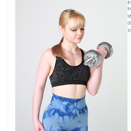
p
M
s
d
z