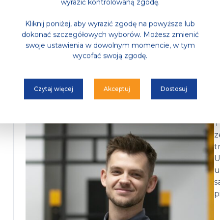
wyrazić kontrolowaną zgodę.
Kliknij poniżej, aby wyrazić zgodę na powyższe lub
dokonać szczegółowych wyborów. Możesz zmienić
swoje ustawienia w dowolnym momencie, w tym
wycofać swoją zgodę.
Czytaj więcej
Akceptuj
Dostosuj
T
z
t
U
u
s
p