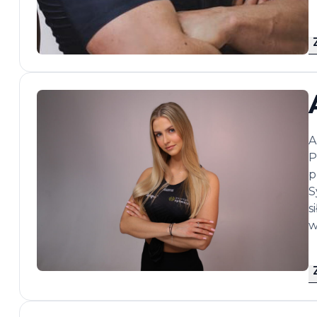
A
P
p
S
s
w