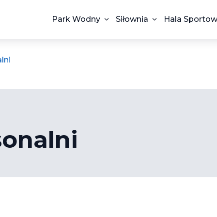
Park Wodny
Siłownia
Hala Sporto
lni
sonalni