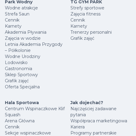
Park Wodny
TG GYM PARK
Wodne atrakcje
Strefy sportowe
Strefa Saun
Zajęcia fitness
Cennik
Cennik
Karnety
Karnety
Akademia Pływania
Trenerzy personalni
Zajęcia w wodzie
Grafik zajęć
Letnia Akademia Przygody
– Półkolonie
Wodne Urodziny
Lodowisko
Gastronomia
Sklep Sportowy
Grafik zajęć
Oferta Specjalna
Hala Sportowa
Jak dojechać?
Centrum Wspinaczkowe Klif
Najczęściej zadawane
Squash
pytania
Arena Główna
Współpraca marketingowa
Cennik
Kariera
Sekcje wspinaczkowe
Programy partnerskie