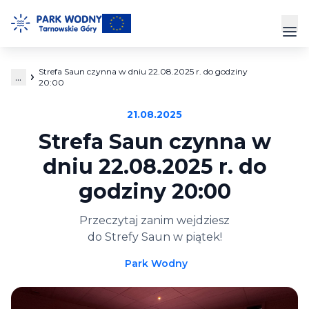
Przejdź
do
Prz
treści
Strefa Saun czynna w dniu 22.08.2025 r. do godziny
...
Park Wodny
20:00
21.08.2025
Siłownia
Strefa Saun czynna w
Hala Sportowa
dniu 22.08.2025 r. do
godziny 20:00
Cennik
Przeczytaj zanim wejdziesz
Strefa Klienta
do Strefy Saun w piątek!
Kontakt
Park Wodny