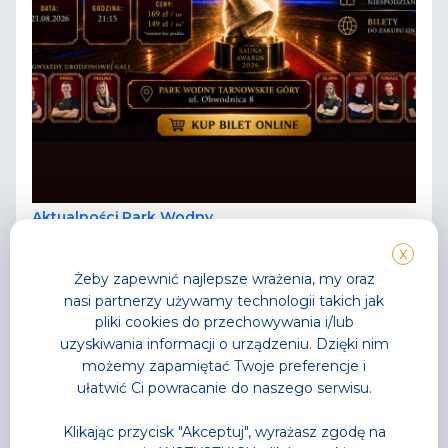
Aktualności
,
Park Wodny
Noc saunowa na którą
X
Żeby zapewnić najlepsze wrażenia, my oraz
wszyscy czekali
nasi partnerzy używamy technologii takich jak
najgorętsza noc tego lata już za moment
pliki cookies do przechowywania i/lub
uzyskiwania informacji o urządzeniu. Dzięki nim
Przeczytaj
możemy zapamiętać Twoje preferencje i
ułatwić Ci powracanie do naszego serwisu.
Klikając przycisk "Akceptuj", wyrażasz zgodę na