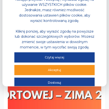
Akademickie Mistrzostwa
używanie WSZYSTKICH plików cookie.
Śląska w CW KLIF
Jednakże, masz również możliwość
sprawdź szczegóły
dostosowania ustawień plików cookie, aby
wyrazić kontrolowaną zgodę.
Przeczytaj
Kliknij poniżej, aby wyrazić zgodę na powyższe
lub dokonać szczegółowych wyborów. Możesz
zmienić swoje ustawienia w dowolnym
momencie, w tym wycofać swoją zgodę.
Czytaj więcej
Akceptuj
Dostosuj