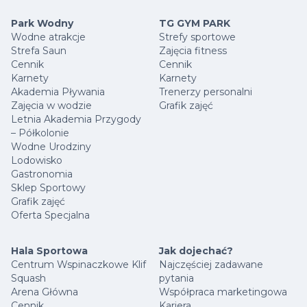
Park Wodny
TG GYM PARK
Wodne atrakcje
Strefy sportowe
Strefa Saun
Zajęcia fitness
Cennik
Cennik
Karnety
Karnety
Akademia Pływania
Trenerzy personalni
Zajęcia w wodzie
Grafik zajęć
Letnia Akademia Przygody
– Półkolonie
Wodne Urodziny
Lodowisko
Gastronomia
Sklep Sportowy
Grafik zajęć
Oferta Specjalna
Hala Sportowa
Jak dojechać?
Centrum Wspinaczkowe Klif
Najczęściej zadawane
Squash
pytania
Arena Główna
Współpraca marketingowa
Cennik
Kariera