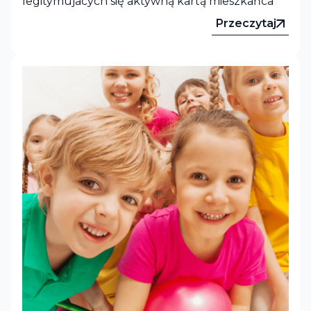
legitymujacych się aktywną kartą mieszkańca
Przeczytaj