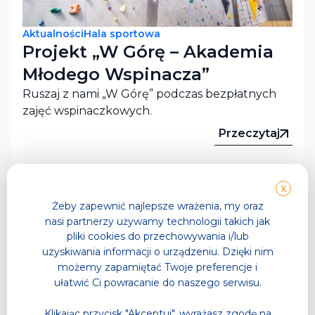
Aktualności
Hala sportowa
Projekt „W Górę – Akademia
Młodego Wspinacza”
Ruszaj z nami „W Górę” podczas bezpłatnych
zajęć wspinaczkowych.
Przeczytaj
X
Żeby zapewnić najlepsze wrażenia, my oraz
nasi partnerzy używamy technologii takich jak
pliki cookies do przechowywania i/lub
uzyskiwania informacji o urządzeniu. Dzięki nim
możemy zapamiętać Twoje preferencje i
ułatwić Ci powracanie do naszego serwisu.
Aktualności
Hala sportowa
Klikając przycisk "Akceptuj", wyrażasz zgodę na