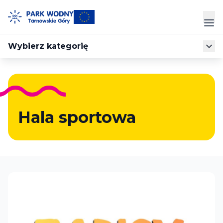
Przejdź
do
Prz
treści
Wybierz kategorię
Park Wodny
Siłownia
Hala Sportowa
Hala sportowa
Cennik
Strefa Klienta
Kontakt