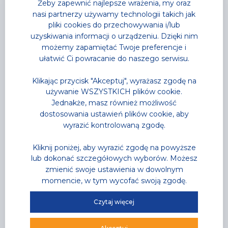
Żeby zapewnić najlepsze wrażenia, my oraz
nasi partnerzy używamy technologii takich jak
pliki cookies do przechowywania i/lub
uzyskiwania informacji o urządzeniu. Dzięki nim
możemy zapamiętać Twoje preferencje i
ułatwić Ci powracanie do naszego serwisu.
Aktualności
,
Park Wodny
Noc saunowa na którą
Klikając przycisk "Akceptuj", wyrażasz zgodę na
używanie WSZYSTKICH plików cookie.
wszyscy czekali
Jednakże, masz również możliwość
najgorętsza noc tego lata już za moment
dostosowania ustawień plików cookie, aby
wyrazić kontrolowaną zgodę.
Przeczytaj
Kliknij poniżej, aby wyrazić zgodę na powyższe
lub dokonać szczegółowych wyborów. Możesz
zmienić swoje ustawienia w dowolnym
momencie, w tym wycofać swoją zgodę.
Czytaj więcej