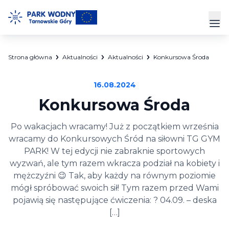
Przejdź
do
Prz
treści
Strona główna
Aktualności
Aktualności
Konkursowa Środa
Park Wodny
16.08.2024
Siłownia
Konkursowa Środa
Hala Sportowa
Po wakacjach wracamy! Już z początkiem września
wracamy do Konkursowych Śród na siłowni TG GYM
Cennik
PARK! W tej edycji nie zabraknie sportowych
wyzwań, ale tym razem wkracza podział na kobiety i
Strefa Klienta
mężczyźni 😉 Tak, aby każdy na równym poziomie
Kontakt
mógł spróbować swoich sił! Tym razem przed Wami
pojawią się następujące ćwiczenia: ? 04.09. – deska
[…]