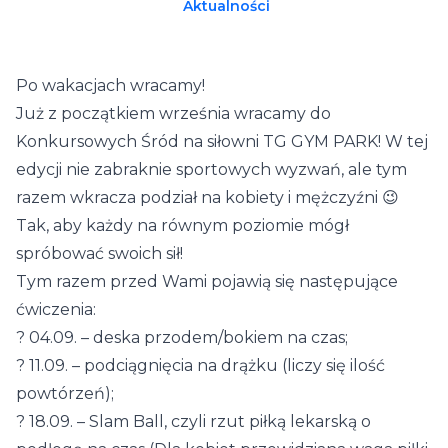
Aktualności
Po wakacjach wracamy!
Już z początkiem września wracamy do
Konkursowych Śród na siłowni TG GYM PARK! W tej
edycji nie zabraknie sportowych wyzwań, ale tym
razem wkracza podział na kobiety i mężczyźni 😉
Tak, aby każdy na równym poziomie mógł
spróbować swoich sił!
Tym razem przed Wami pojawią się następujące
ćwiczenia:
?
04.09. – deska przodem/bokiem na czas;
?
11.09. – podciągnięcia na drążku (liczy się ilość
powtórzeń);
?
18.09. – Slam Ball, czyli rzut piłką lekarską o