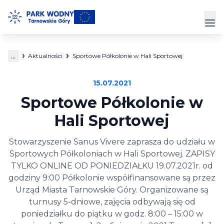
Przejdź
do
Prz
treści
...
Aktualności
Sportowe Półkolonie w Hali Sportowej
Park Wodny
15.07.2021
Siłownia
Sportowe Półkolonie w
Hala Sportowa
Hali Sportowej
Cennik
Stowarzyszenie Sanus Vivere zaprasza do udziału w
Sportowych Półkoloniach w Hali Sportowej. ZAPISY
Strefa Klienta
TYLKO ONLINE OD PONIEDZIAŁKU 19.07.2021r. od
godziny 9:00 Półkolonie współfinansowane są przez
Kontakt
Urząd Miasta Tarnowskie Góry. Organizowane są
turnusy 5-dniowe, zajęcia odbywają się od
poniedziałku do piątku w godz. 8:00 – 15:00 w