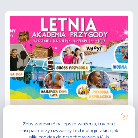
Aktualności
X
Letnia Akademia Przygody
Żeby zapewnić najlepsze wrażenia, my oraz
Półkolonie jak kiedyś, przygoda jak nigdy!
nasi partnerzy używamy technologii takich jak
pliki cookies do przechowywania i/lub