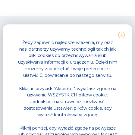
X
Żeby zapewnić najlepsze wrażenia, my oraz
nasi partnerzy używamy technologii takich jak
Park Wodny
TG GYM PARK
pliki cookies do przechowywania i/lub
Wodne atrakcje
Strefy sportowe
uzyskiwania informacji o urządzeniu. Dzięki nim
Strefa Saun
Zajęcia fitness
możemy zapamiętać Twoje preferencje i
Cennik
Cennik
ułatwić Ci powracanie do naszego serwisu.
Karnety
Karnety
Akademia Pływania
Trenerzy personalni
Klikając przycisk "Akceptuj", wyrażasz zgodę na
Zajęcia w wodzie
Grafik zajęć
używanie WSZYSTKICH plików cookie.
Letnia Akademia Przygody
Jednakże, masz również możliwość
– Półkolonie
Wodne Urodziny
dostosowania ustawień plików cookie, aby
Lodowisko
wyrazić kontrolowaną zgodę.
Gastronomia
Sklep Sportowy
Kliknij poniżej, aby wyrazić zgodę na powyższe
Grafik zajęć
lub dokonać szczegółowych wyborów. Możesz