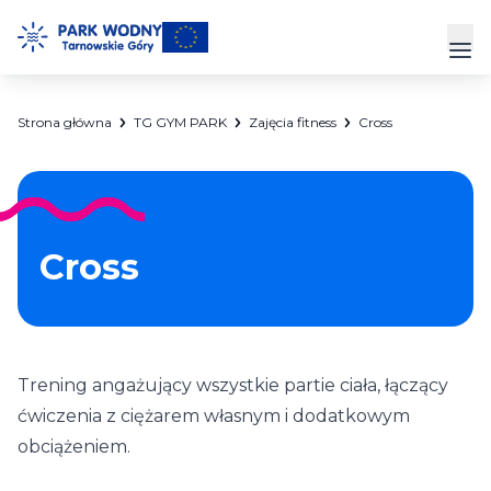
Przejdź
do
Prz
treści
Strona główna
TG GYM PARK
Zajęcia fitness
Cross
Park Wodny
Siłownia
Hala Sportowa
Cross
Cennik
Strefa Klienta
Trening angażujący wszystkie partie ciała, łączący
Kontakt
ćwiczenia z ciężarem własnym i dodatkowym
obciążeniem.