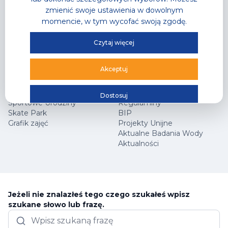
Oferta Specjalna
zmienić swoje ustawienia w dowolnym
momencie, w tym wycofać swoją zgodę.
Hala Sportowa
Jak dojechać?
Centrum Wspinaczkowe Klif
Najczęściej zadawane
Czytaj więcej
Squash
pytania
Arena Główna
Współpraca marketingowa
Akceptuj
Cennik
Kariera
Sekcje wspinaczkowe
Programy partnerskie
Sekcje squash
Nasza kadra
Dostosuj
Sportowe Urodziny
Regulaminy
Skate Park
BIP
Grafik zajęć
Projekty Unijne
Aktualne Badania Wody
Aktualności
Jeżeli nie znalazłeś tego czego szukałeś wpisz
szukane słowo lub frazę.