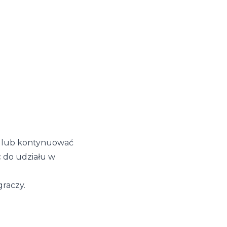
ć lub kontynuować
 do udziału w
graczy.