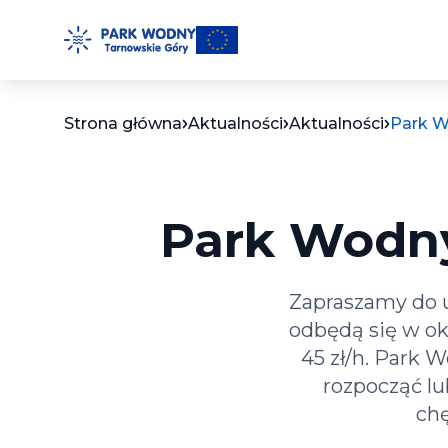
Przejdź
do
treści
Strona główna
Aktualności
Aktualności
Park W
Park Wodny
Zapraszamy do u
odbędą się w okr
45 zł/h. Park 
rozpocząć l
chę