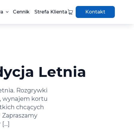
wa
Cennik
Strefa Klienta
Kontakt
ycja Letnia
etnia. Rozgrywki
zł, wynajem kortu
stkich chcących
! Zapraszamy
 […]