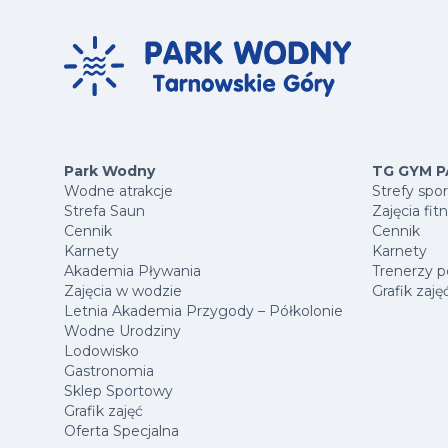
Park Wodny
TG GYM P
Wodne atrakcje
Strefy spo
Strefa Saun
Zajęcia fit
Cennik
Cennik
Karnety
Karnety
Akademia Pływania
Trenerzy p
Zajęcia w wodzie
Grafik zaję
Letnia Akademia Przygody – Półkolonie
Wodne Urodziny
Lodowisko
Gastronomia
Sklep Sportowy
Grafik zajęć
Oferta Specjalna