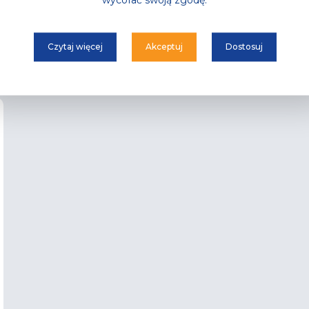
wycofać swoją zgodę.
wszyscy czekali
najgorętsza noc tego lata już za moment
Przeczytaj
Czytaj więcej
Akceptuj
Dostosuj