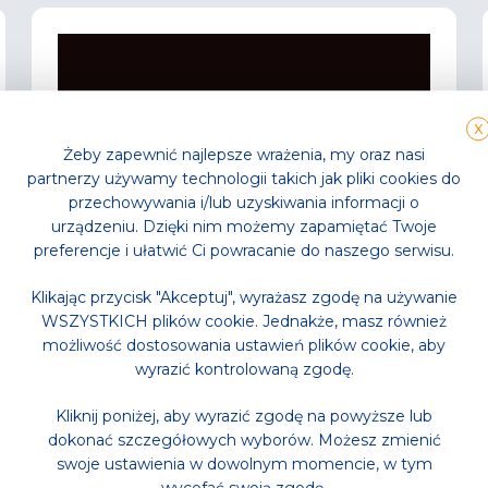
X
Żeby zapewnić najlepsze wrażenia, my oraz nasi
partnerzy używamy technologii takich jak pliki cookies do
przechowywania i/lub uzyskiwania informacji o
urządzeniu. Dzięki nim możemy zapamiętać Twoje
preferencje i ułatwić Ci powracanie do naszego serwisu.
Klikając przycisk "Akceptuj", wyrażasz zgodę na używanie
WSZYSTKICH plików cookie. Jednakże, masz również
możliwość dostosowania ustawień plików cookie, aby
wyrazić kontrolowaną zgodę.
Kliknij poniżej, aby wyrazić zgodę na powyższe lub
Aktualności
,
Park Wodny
dokonać szczegółowych wyborów. Możesz zmienić
Noc saunowa na którą
swoje ustawienia w dowolnym momencie, w tym