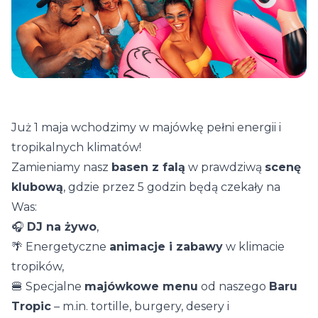
Już 1 maja wchodzimy w majówkę pełni energii i
tropikalnych klimatów!
Zamieniamy nasz
basen z falą
w prawdziwą
scenę
klubową
, gdzie przez 5 godzin będą czekały na
Was:
🎧
DJ na żywo
,
🌴 Energetyczne
animacje i zabawy
w klimacie
tropików,
🍔 Specjalne
majówkowe menu
od naszego
Baru
Tropic
– m.in. tortille, burgery, desery i