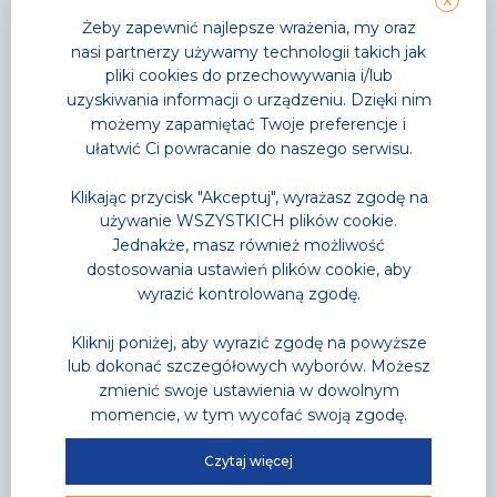
X
Żeby zapewnić najlepsze wrażenia, my oraz
nasi partnerzy używamy technologii takich jak
pliki cookies do przechowywania i/lub
uzyskiwania informacji o urządzeniu. Dzięki nim
możemy zapamiętać Twoje preferencje i
ułatwić Ci powracanie do naszego serwisu.
Aktualności
,
Park Wodny
Klikając przycisk "Akceptuj", wyrażasz zgodę na
Noc saunowa na którą
używanie WSZYSTKICH plików cookie.
wszyscy czekali
Jednakże, masz również możliwość
dostosowania ustawień plików cookie, aby
najgorętsza noc tego lata już za moment
wyrazić kontrolowaną zgodę.
Przeczytaj
Kliknij poniżej, aby wyrazić zgodę na powyższe
lub dokonać szczegółowych wyborów. Możesz
zmienić swoje ustawienia w dowolnym
momencie, w tym wycofać swoją zgodę.
Czytaj więcej