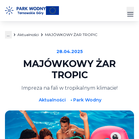
Przejdź
do
Prz
treści
...
Aktualności
MAJÓWKOWY ŻAR TROPIC
Park Wodny
28.04.2025
Siłownia
MAJÓWKOWY ŻAR
Hala Sportowa
TROPIC
Cennik
Impreza na fali w tropikalnym klimacie!
Aktualności
Park Wodny
Strefa Klienta
Kontakt