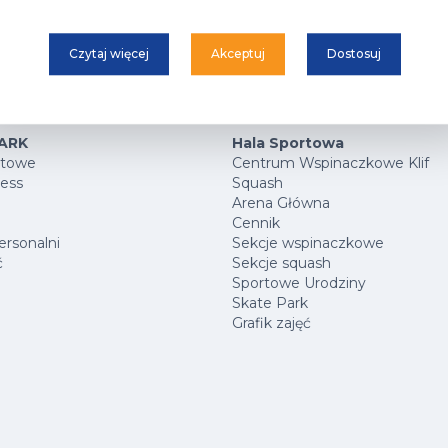
Czytaj więcej
Akceptuj
Dostosuj
ARK
Hala Sportowa
rtowe
Centrum Wspinaczkowe Klif
ness
Squash
Arena Główna
Cennik
ersonalni
Sekcje wspinaczkowe
ć
Sekcje squash
Sportowe Urodziny
Skate Park
Grafik zajęć