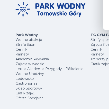
Park Wodny
TG GYM P
Wodne atrakcje
Strefy spo
Strefa Saun
Zajęcia fit
Cennik
Cennik
Karnety
Karnety
Akademia Pływania
Trenerzy p
Zajęcia w wodzie
Grafik zaję
Letnia Akademia Przygody – Półkolonie
Wodne Urodziny
Lodowisko
Gastronomia
Sklep Sportowy
Grafik zajęć
Oferta Specjalna