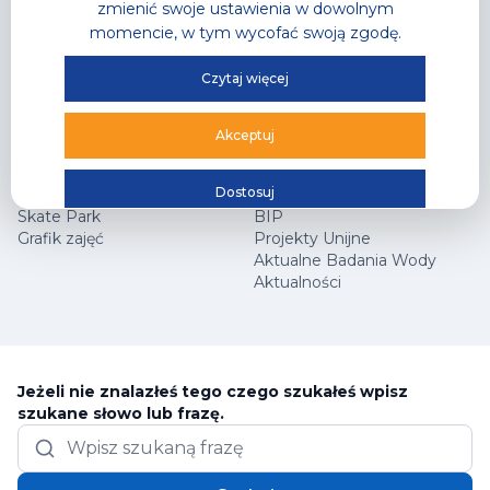
zmienić swoje ustawienia w dowolnym
momencie, w tym wycofać swoją zgodę.
Hala Sportowa
Jak dojechać?
Centrum Wspinaczkowe Klif
Najczęściej zadawane
Czytaj więcej
Squash
pytania
Arena Główna
Współpraca marketingowa
Cennik
Kariera
Akceptuj
Sekcje wspinaczkowe
Programy partnerskie
Sekcje squash
Nasza kadra
Dostosuj
Sportowe Urodziny
Regulaminy
Skate Park
BIP
Grafik zajęć
Projekty Unijne
Aktualne Badania Wody
Aktualności
Jeżeli nie znalazłeś tego czego szukałeś wpisz
szukane słowo lub frazę.