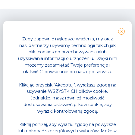
X
Żeby zapewnić najlepsze wrażenia, my oraz
nasi partnerzy używamy technologii takich jak
Park Wodny
TG GYM PARK
pliki cookies do przechowywania i/lub
Wodne atrakcje
Strefy sportowe
Strefa Saun
Zajęcia fitness
uzyskiwania informacji o urządzeniu. Dzięki nim
Cennik
Cennik
możemy zapamiętać Twoje preferencje i
Karnety
Karnety
ułatwić Ci powracanie do naszego serwisu.
Akademia Pływania
Trenerzy personalni
Zajęcia w wodzie
Grafik zajęć
Klikając przycisk "Akceptuj", wyrażasz zgodę na
Letnia Akademia Przygody
używanie WSZYSTKICH plików cookie.
– Półkolonie
Jednakże, masz również możliwość
Wodne Urodziny
dostosowania ustawień plików cookie, aby
Lodowisko
wyrazić kontrolowaną zgodę.
Gastronomia
Sklep Sportowy
Kliknij poniżej, aby wyrazić zgodę na powyższe
Grafik zajęć
Oferta Specjalna
lub dokonać szczegółowych wyborów. Możesz