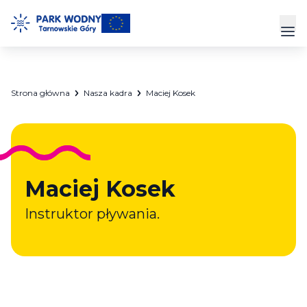
Przejdź
do
Prz
treści
Park Wodny
Strona główna
Nasza kadra
Maciej Kosek
Siłownia
Hala Sportowa
Maciej Kosek
Cennik
Instruktor pływania.
Strefa Klienta
Kontakt