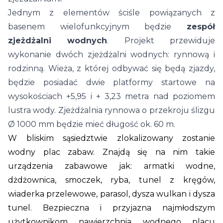
Jednym z elementów ściśle powiązanych z
basenem wielofunkcyjnym będzie
zespół
zjeżdżalni wodnych
. Projekt przewiduje
wykonanie dwóch zjeżdżalni wodnych: rynnową i
rodzinną. Wieża, z której odbywać się będą zjazdy,
będzie posiadać dwie platformy startowe na
wysokościach +5,95 i + 3,23 metra nad poziomem
lustra wody. Zjeżdżalnia rynnowa o przekroju ślizgu
Ø 1000 mm będzie mieć długość ok. 60 m.
W bliskim sąsiedztwie zlokalizowany zostanie
wodny plac zabaw.
Znajdą się na nim takie
urządzenia zabawowe jak: armatki wodne,
dżdżownica, smoczek, ryba, tunel z kręgów,
wiaderka przelewowe, parasol, dysza wulkan i dysza
tunel. Bezpieczna i przyjazna najmłodszym
użytkownikom nawierzchnia wodnego placu