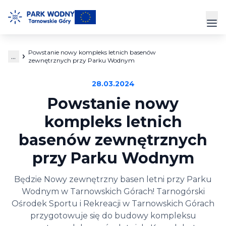
Przejdź
do
Prz
treści
Powstanie nowy kompleks letnich basenów
...
Park Wodny
zewnętrznych przy Parku Wodnym
28.03.2024
Siłownia
Powstanie nowy
Hala Sportowa
kompleks letnich
basenów zewnętrznych
Cennik
przy Parku Wodnym
Strefa Klienta
Będzie Nowy zewnętrzny basen letni przy Parku
Kontakt
Wodnym w Tarnowskich Górach! Tarnogórski
Ośrodek Sportu i Rekreacji w Tarnowskich Górach
przygotowuje się do budowy kompleksu