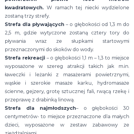
kwadratowych.
W ramach tej niecki wydzielone
zostaną trzy strefy.
Strefa dla pływających
– o głębokości od 1,3 m do
2,5 m, gdzie wytyczone zostaną cztery tory do
pływania wraz ze słupkami startowymi
przeznaczonymi do skoków do wody.
Strefa rekreacji
– o głębokości 1,1 m – 1,3 to miejsce
wyposażone w szereg atrakcji takich jak m.in.
ławeczki i leżanki z masażerami powietrznymi,
wąskie i szerokie masaże karku, hydromasaże
ścienne, gejzery, grotę sztucznej fali, rwącą rzekę i
przeprawę z drabinką linową.
Strefa dla najmłodszych
– o głębokości 30
centymetrów- to miejsce przeznaczone dla małych
dzieci, wyposażone w zestaw zabawowy ze
zjeżdżalniami.