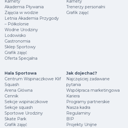
Karnety
Karnety
Akademia Pływania
Trenerzy personalni
Zajęcia w wodzie
Grafik zajęć
Letnia Akademia Przygody
– Półkolonie
Wodne Urodziny
Lodowisko
Gastronomia
Sklep Sportowy
Grafik zajęć
Oferta Specjalna
Hala Sportowa
Jak dojechać?
Centrum Wspinaczkowe Klif
Najczęściej zadawane
Squash
pytania
Arena Główna
Współpraca marketingowa
Cennik
Kariera
Sekcje wspinaczkowe
Programy partnerskie
Sekcje squash
Nasza kadra
Sportowe Urodziny
Regulaminy
Skate Park
BIP
Grafik zajęć
Projekty Unijne