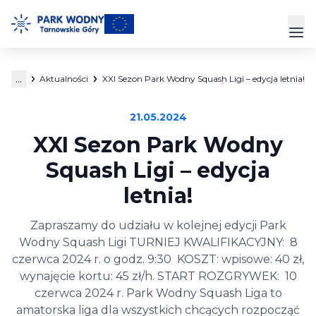
Przejdź
do
Prz
treści
...
Aktualności
XXI Sezon Park Wodny Squash Ligi – edycja letnia!
Park Wodny
21.05.2024
Siłownia
XXI Sezon Park Wodny
Hala Sportowa
Squash Ligi – edycja
letnia!
Cennik
Zapraszamy do udziału w kolejnej edycji Park
Strefa Klienta
Wodny Squash Ligi TURNIEJ KWALIFIKACYJNY: 8
Kontakt
czerwca 2024 r. o godz. 9:30 KOSZT: wpisowe: 40 zł,
wynajęcie kortu: 45 zł/h. START ROZGRYWEK: 10
czerwca 2024 r. Park Wodny Squash Liga to
amatorska liga dla wszystkich chcących rozpocząć