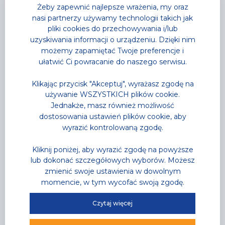
Żeby zapewnić najlepsze wrażenia, my oraz
nasi partnerzy używamy technologii takich jak
pliki cookies do przechowywania i/lub
uzyskiwania informacji o urządzeniu. Dzięki nim
możemy zapamiętać Twoje preferencje i
ułatwić Ci powracanie do naszego serwisu.
Aktualności
,
Park Wodny
Klikając przycisk "Akceptuj", wyrażasz zgodę na
Noc saunowa na którą
używanie WSZYSTKICH plików cookie.
wszyscy czekali
Jednakże, masz również możliwość
najgorętsza noc tego lata już za moment
dostosowania ustawień plików cookie, aby
wyrazić kontrolowaną zgodę.
Przeczytaj
Kliknij poniżej, aby wyrazić zgodę na powyższe
lub dokonać szczegółowych wyborów. Możesz
zmienić swoje ustawienia w dowolnym
momencie, w tym wycofać swoją zgodę.
Czytaj więcej