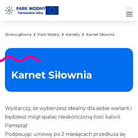
Przejdź
do
Prz
treści
Strona główna
Park Wodny
Karnety
Karnet Siłownia
Park Wodny
Siłownia
Hala Sportowa
Karnet Siłownia
Cennik
Strefa Klienta
Wystarczy, że wybierzesz idealny dla siebie wariant i
Kontakt
będziesz mógł spalać nieskończoną ilość kalorii.
Pamiętaj!
Podpisując umowę po 2 miesiącach przedłuża się