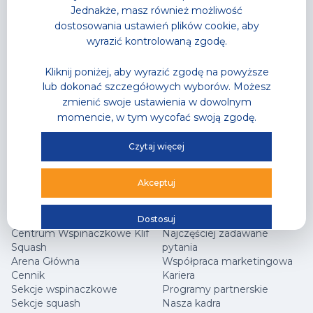
Wodne atrakcje
Strefy sportowe
Jednakże, masz również możliwość
Strefa Saun
Zajęcia fitness
dostosowania ustawień plików cookie, aby
Cennik
Cennik
wyrazić kontrolowaną zgodę.
Karnety
Karnety
Akademia Pływania
Trenerzy personalni
Zajęcia w wodzie
Grafik zajęć
Kliknij poniżej, aby wyrazić zgodę na powyższe
Letnia Akademia Przygody
lub dokonać szczegółowych wyborów. Możesz
– Półkolonie
zmienić swoje ustawienia w dowolnym
Wodne Urodziny
momencie, w tym wycofać swoją zgodę.
Lodowisko
Gastronomia
Czytaj więcej
Sklep Sportowy
Grafik zajęć
Oferta Specjalna
Akceptuj
Hala Sportowa
Jak dojechać?
Dostosuj
Centrum Wspinaczkowe Klif
Najczęściej zadawane
Squash
pytania
Arena Główna
Współpraca marketingowa
Cennik
Kariera
Sekcje wspinaczkowe
Programy partnerskie
Sekcje squash
Nasza kadra