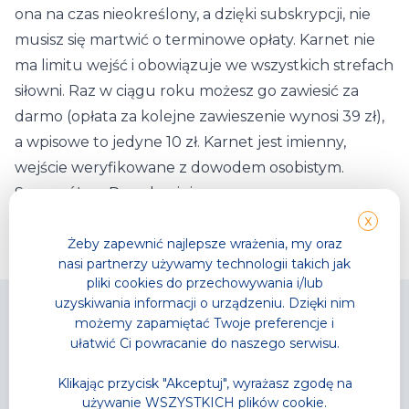
ona na czas nieokreślony, a dzięki subskrypcji, nie
musisz się martwić o terminowe opłaty. Karnet nie
ma limitu wejść i obowiązuje we wszystkich strefach
siłowni. Raz w ciągu roku możesz go zawiesić za
darmo (opłata za kolejne zawieszenie wynosi 39 zł),
a wpisowe to jedyne 10 zł. Karnet jest imienny,
wejście weryfikowane z dowodem osobistym.
Szczegóły w Regulaminie.
X
Żeby zapewnić najlepsze wrażenia, my oraz
nasi partnerzy używamy technologii takich jak
pliki cookies do przechowywania i/lub
uzyskiwania informacji o urządzeniu. Dzięki nim
możemy zapamiętać Twoje preferencje i
ułatwić Ci powracanie do naszego serwisu.
Klikając przycisk "Akceptuj", wyrażasz zgodę na
Park Wodny
TG GYM PARK
używanie WSZYSTKICH plików cookie.