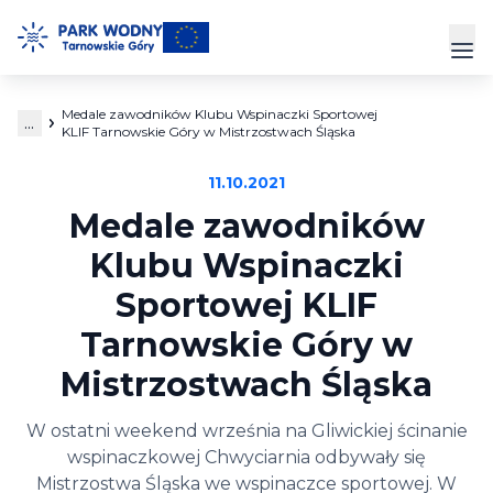
Przejdź
do
Prz
treści
Medale zawodników Klubu Wspinaczki Sportowej
...
Park Wodny
KLIF Tarnowskie Góry w Mistrzostwach Śląska
11.10.2021
Siłownia
Medale zawodników
Hala Sportowa
Klubu Wspinaczki
Sportowej KLIF
Cennik
Tarnowskie Góry w
Strefa Klienta
Mistrzostwach Śląska
Kontakt
W ostatni weekend września na Gliwickiej ścinanie
wspinaczkowej Chwyciarnia odbywały się
Mistrzostwa Śląska we wspinaczce sportowej. W