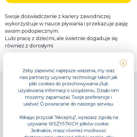
Swoje doświadczenie z kariery zawodniczej
wykorzystuje w nauce pływania i przekazuje pasję
swoim podopiecznym.
Lubi pracę z dziećmi, ale świetnie dogaduje się
również z dorosłymi.
X
Żeby zapewnić najlepsze wrażenia, my oraz
nasi partnerzy używamy technologii takich jak
pliki cookies do przechowywania i/lub
uzyskiwania informacji o urządzeniu. Dzięki nim
możemy zapamiętać Twoje preferencje i
ułatwić Ci powracanie do naszego serwisu.
Park Wodny
TG GYM PARK
Wodne atrakcje
Strefy sportowe
Klikając przycisk "Akceptuj", wyrażasz zgodę na
Strefa Saun
Zajęcia fitness
używanie WSZYSTKICH plików cookie.
Cennik
Cennik
Jednakże, masz również możliwość
Karnety
Karnety