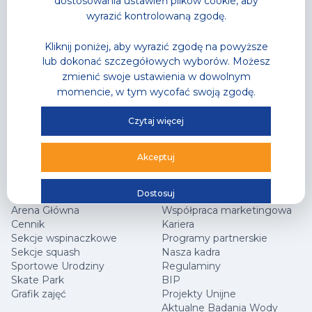
dostosowania ustawień plików cookie, aby
Akademia Pływania
Trenerzy personalni
wyrazić kontrolowaną zgodę.
Zajęcia w wodzie
Grafik zajęć
Letnia Akademia Przygody
Kliknij poniżej, aby wyrazić zgodę na powyższe
– Półkolonie
lub dokonać szczegółowych wyborów. Możesz
Wodne Urodziny
Lodowisko
zmienić swoje ustawienia w dowolnym
Gastronomia
momencie, w tym wycofać swoją zgodę.
Sklep Sportowy
Grafik zajęć
Czytaj więcej
Oferta Specjalna
Akceptuj
Hala Sportowa
Jak dojechać?
Centrum Wspinaczkowe Klif
Najczęściej zadawane
Dostosuj
Squash
pytania
Arena Główna
Współpraca marketingowa
Cennik
Kariera
Sekcje wspinaczkowe
Programy partnerskie
Sekcje squash
Nasza kadra
Sportowe Urodziny
Regulaminy
Skate Park
BIP
Grafik zajęć
Projekty Unijne
Aktualne Badania Wody