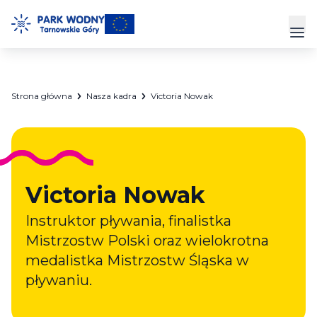
Przejdź
do
Prz
treści
Park Wodny
Strona główna
Nasza kadra
Victoria Nowak
Siłownia
Hala Sportowa
Victoria Nowak
Cennik
Instruktor pływania, finalistka
Strefa Klienta
Mistrzostw Polski oraz wielokrotna
Kontakt
medalistka Mistrzostw Śląska w
pływaniu.