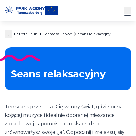
Przejdź
do
Prz
treści
...
Strefa Saun
Seanse saunowe
Seans relaksacyjny
Park Wodny
Siłownia
Hala Sportowa
Seans relaksacyjny
Cennik
Strefa Klienta
Ten seans przeniesie Cię w inny świat, gdzie przy
Kontakt
kojącej muzyce i idealnie dobranej mieszance
zapachowej zapomnisz o troskach dnia,
zrównoważysz swoje „ja”. Odpocznij i zrelaksuj się