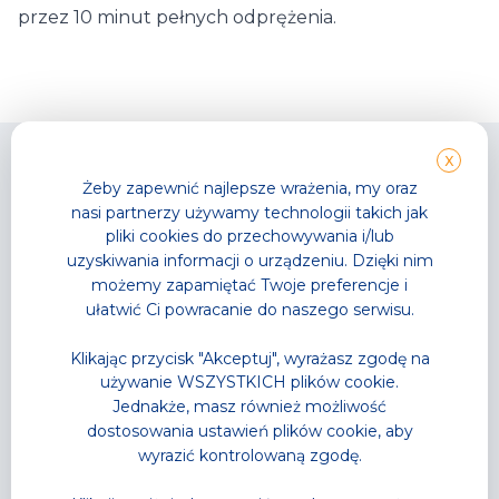
przez 10 minut pełnych odprężenia.
X
Żeby zapewnić najlepsze wrażenia, my oraz
nasi partnerzy używamy technologii takich jak
pliki cookies do przechowywania i/lub
Park Wodny
TG GYM PARK
uzyskiwania informacji o urządzeniu. Dzięki nim
Wodne atrakcje
Strefy sportowe
możemy zapamiętać Twoje preferencje i
Strefa Saun
Zajęcia fitness
ułatwić Ci powracanie do naszego serwisu.
Cennik
Cennik
Karnety
Karnety
Klikając przycisk "Akceptuj", wyrażasz zgodę na
Akademia Pływania
Trenerzy personalni
używanie WSZYSTKICH plików cookie.
Zajęcia w wodzie
Grafik zajęć
Jednakże, masz również możliwość
Letnia Akademia Przygody
dostosowania ustawień plików cookie, aby
– Półkolonie
wyrazić kontrolowaną zgodę.
Wodne Urodziny
Lodowisko