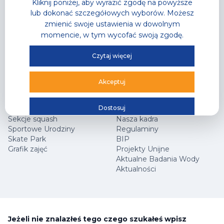
Kliknij poniżej, aby wyrazić zgodę na powyższe
Gastronomia
Sklep Sportowy
lub dokonać szczegółowych wyborów. Możesz
Grafik zajęć
zmienić swoje ustawienia w dowolnym
Oferta Specjalna
momencie, w tym wycofać swoją zgodę.
Czytaj więcej
Hala Sportowa
Jak dojechać?
Centrum Wspinaczkowe Klif
Najczęściej zadawane
Squash
pytania
Akceptuj
Arena Główna
Współpraca marketingowa
Cennik
Kariera
Dostosuj
Sekcje wspinaczkowe
Programy partnerskie
Sekcje squash
Nasza kadra
Sportowe Urodziny
Regulaminy
Skate Park
BIP
Grafik zajęć
Projekty Unijne
Aktualne Badania Wody
Aktualności
Jeżeli nie znalazłeś tego czego szukałeś wpisz