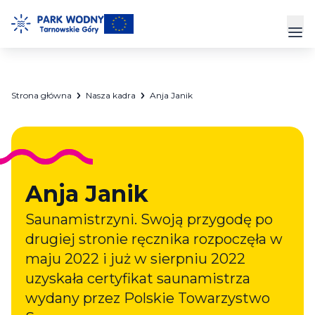
Przejdź
do
Prz
treści
Park Wodny
Strona główna
Nasza kadra
Anja Janik
Siłownia
Hala Sportowa
Anja Janik
Cennik
Saunamistrzyni. Swoją przygodę po
Strefa Klienta
drugiej stronie ręcznika rozpoczęła w
Kontakt
maju 2022 i już w sierpniu 2022
uzyskała certyfikat saunamistrza
wydany przez Polskie Towarzystwo