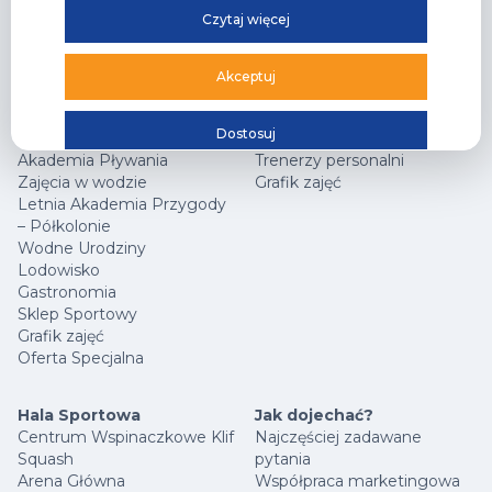
Czytaj więcej
Park Wodny
TG GYM PARK
Wodne atrakcje
Strefy sportowe
Akceptuj
Strefa Saun
Zajęcia fitness
Cennik
Cennik
Dostosuj
Karnety
Karnety
Akademia Pływania
Trenerzy personalni
Zajęcia w wodzie
Grafik zajęć
Letnia Akademia Przygody
– Półkolonie
Wodne Urodziny
Lodowisko
Gastronomia
Sklep Sportowy
Grafik zajęć
Oferta Specjalna
Hala Sportowa
Jak dojechać?
Centrum Wspinaczkowe Klif
Najczęściej zadawane
Squash
pytania
Arena Główna
Współpraca marketingowa