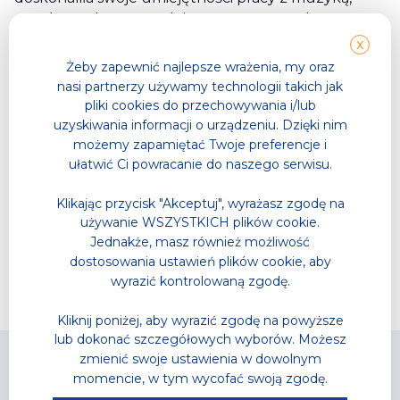
rzutów podstawowych i zaawansowanych oraz
poznawała nowe techniki wachlowania.
X
Spotkać ją możecie w Parku Wodnym w
Żeby zapewnić najlepsze wrażenia, my oraz
Tarnowskich Górach, Ośrodku Sportowym Jasna 31
nasi partnerzy używamy technologii takich jak
w Gliwicach, Hotelu Crystal Mountain w Wiśle,
pliki cookies do przechowywania i/lub
uzyskiwania informacji o urządzeniu. Dzięki nim
Sommer Residence w Kuniowie, Gorko SPA w
możemy zapamiętać Twoje preferencje i
Orzeszu oraz Moich Małych Bieszczadach w Niepli. A
ułatwić Ci powracanie do naszego serwisu.
na co dzień pracuje w dziale IT.
W wolnym czasie lubi wybrać się na przejażdżki
Klikając przycisk "Akceptuj", wyrażasz zgodę na
motocyklowe, czytać (preferuje kryminały i thrillery
używanie WSZYSTKICH plików cookie.
psychologiczne) i posłuchać dobrej muzyki
Jednakże, masz również możliwość
(metal, rock, punk).
dostosowania ustawień plików cookie, aby
wyrazić kontrolowaną zgodę.
Kliknij poniżej, aby wyrazić zgodę na powyższe
lub dokonać szczegółowych wyborów. Możesz
zmienić swoje ustawienia w dowolnym
momencie, w tym wycofać swoją zgodę.