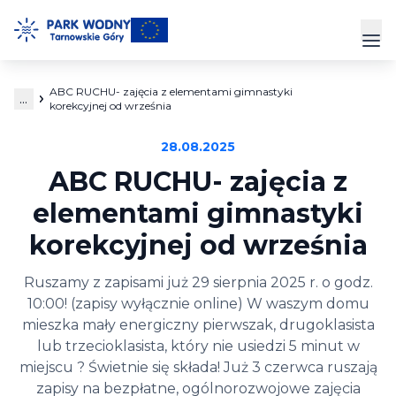
Przejdź
do
Prz
treści
ABC RUCHU- zajęcia z elementami gimnastyki
...
Park Wodny
korekcyjnej od września
28.08.2025
Siłownia
ABC RUCHU- zajęcia z
Hala Sportowa
elementami gimnastyki
korekcyjnej od września
Cennik
Ruszamy z zapisami już 29 sierpnia 2025 r. o godz.
Strefa Klienta
10:00! (zapisy wyłącznie online) W waszym domu
Kontakt
mieszka mały energiczny pierwszak, drugoklasista
lub trzecioklasista, który nie usiedzi 5 minut w
miejscu ? Świetnie się składa! Już 3 czerwca ruszają
zapisy na bezpłatne, ogólnorozwojowe zajęcia