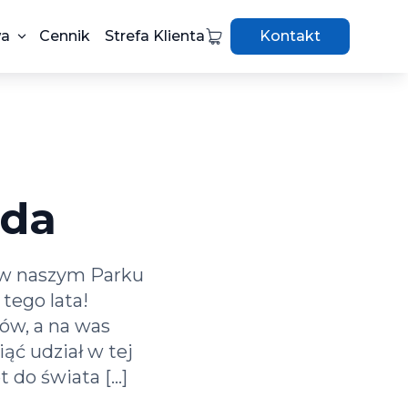
wa
Cennik
Strefa Klienta
Kontakt
oda
o w naszym Parku
tego lata!
ów, a na was
ąć udział w tej
 do świata […]