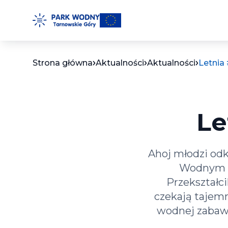
Przejdź
do
treści
Strona główna
Aktualności
Aktualności
Letnia
Le
Ahoj młodzi odk
Wodnym od
Przekształc
czekają tajemn
wodnej zabawi