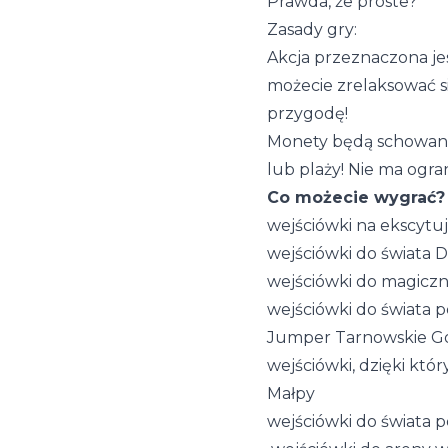
Prawda, że proste?
Zasady gry:
Akcja przeznaczona jest
możecie zrelaksować s
przygodę!
Monety będą schowane 
lub plaży! Nie ma ogra
Co możecie wygrać?
wejściówki na ekscytu
wejściówki do świata 
wejściówki do magiczn
wejściówki do świata 
Jumper Tarnowskie G
wejściówki, dzięki któ
Małpy
wejściówki do świata 