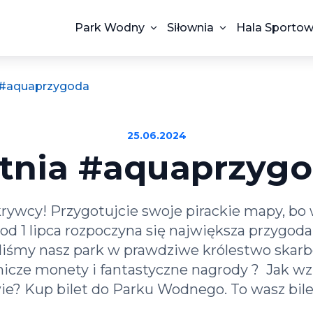
Park Wodny
Siłownia
Hala Sporto
 #aquaprzygoda
25.06.2024
tnia #aquaprzyg
rywcy! Przygotujcie swoje pirackie mapy, b
 1 lipca rozpoczyna się największa przygoda 
iliśmy nasz park w prawdziwe królestwo skarb
icze monety i fantastyczne nagrody ? Jak wzi
e? Kup bilet do Parku Wodnego. To wasz bilet