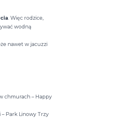
cia
. Więc rodzice,
eżywać wodną
że nawet w jacuzzi
o w chmurach – Happy
i – Park Linowy Trzy