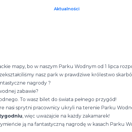
Aktualności
rackie mapy, bo w naszym Parku Wodnym od 1 lipca rozpo
zekształciliśmy nasz park w prawdziwe królestwo skarbó
antastyczne nagrody
?
 wodnej zabawie?
nego. To wasz bilet do świata pełnego przygód!
óre nasi sprytni pracownicy ukryli na terenie Parku Wo
 tygodniu
, więc uważajcie na każdy zakamarek!
wymieńcie ją na fantastyczną nagrodę w kasach Parku 