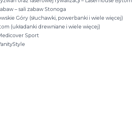
yzwań oraz laserowej rywalizacji – Laserhouse Bytom
zabaw – sali zabaw Stonoga
wskie Góry (słuchawki, powerbanki i wiele więcej)
om (układanki drewniane i wiele więcej)
Medicover Sport
anityStyle