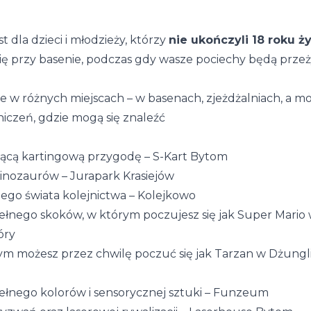
 dla dzieci i młodzieży, którzy
nie ukończyli 18 roku ży
ię przy basenie, podczas gdy wasze pociechy będą prz
w różnych miejscach – w basenach, zjeżdżalniach, a mo
niczeń, gdzie mogą się znaleźć
jącą kartingową przygodę – S-Kart Bytom
Dinozaurów – Jurapark Krasiejów
ego świata kolejnictwa – Kolejkowo
pełnego skoków, w którym poczujesz się jak Super Mari
óry
rym możesz przez chwilę poczuć się jak Tarzan w Dżungl
pełnego kolorów i sensorycznej sztuki – Funzeum