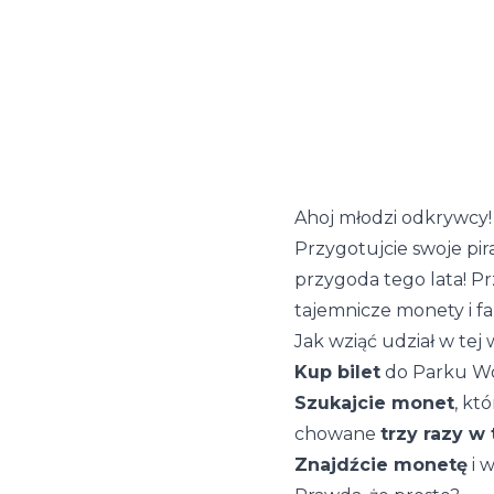
Ahoj młodzi odkrywcy!
Przygotujcie swoje pi
przygoda tego lata! Pr
tajemnicze monety i f
Jak wziąć udział w tej
Kup bilet
do Parku Wod
Szukajcie monet
, kt
chowane
trzy razy w
Znajdźcie monetę
i 