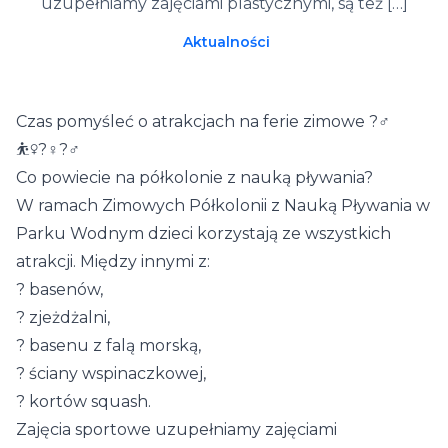
uzupełniamy zajęciami plastycznymi, są też […]
Aktualności
Czas pomyśleć o atrakcjach na ferie zimowe
?‍♂️
⛹️‍♀️
?‍♀️
?‍♂️
Co powiecie na półkolonie z nauką pływania?
W ramach Zimowych Półkolonii z Nauką Pływania w
Parku Wodnym dzieci korzystają ze wszystkich
atrakcji. Między innymi z:
?
basenów,
?
zjeżdżalni,
?
basenu z falą morską,
?
ściany wspinaczkowej,
?
kortów squash.
Zajęcia sportowe uzupełniamy zajęciami