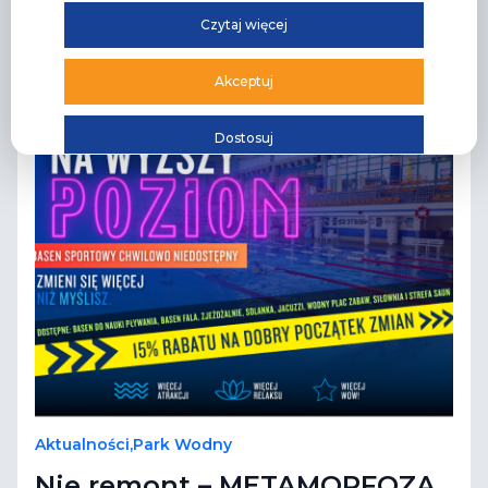
Czytaj więcej
Akceptuj
Dostosuj
Aktualności
,
Park Wodny
Nie remont – METAMORFOZA