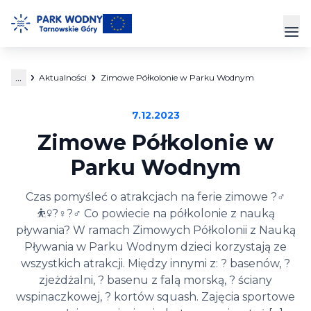
Przejdź
do
Prz
treści
...
Aktualności
Zimowe Półkolonie w Parku Wodnym
Park Wodny
7.12.2023
Siłownia
Zimowe Półkolonie w
Hala Sportowa
Parku Wodnym
Cennik
Czas pomyśleć o atrakcjach na ferie zimowe ?‍♂️
⛹️‍♀️?‍♀️?‍♂️ Co powiecie na półkolonie z nauką
Strefa Klienta
pływania? W ramach Zimowych Półkolonii z Nauką
Pływania w Parku Wodnym dzieci korzystają ze
Kontakt
wszystkich atrakcji. Między innymi z: ? basenów, ?
zjeżdżalni, ? basenu z falą morską, ? ściany
wspinaczkowej, ? kortów squash. Zajęcia sportowe