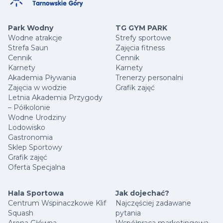
Park Wodny
TG GYM PARK
Wodne atrakcje
Strefy sportowe
Strefa Saun
Zajęcia fitness
Cennik
Cennik
Karnety
Karnety
Akademia Pływania
Trenerzy personalni
Zajęcia w wodzie
Grafik zajęć
Letnia Akademia Przygody
– Półkolonie
Wodne Urodziny
Lodowisko
Gastronomia
Sklep Sportowy
Grafik zajęć
Oferta Specjalna
Hala Sportowa
Jak dojechać?
Centrum Wspinaczkowe Klif
Najczęściej zadawane
Squash
pytania
Arena Główna
Współpraca marketingowa