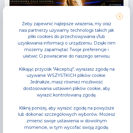
X
Żeby zapewnić najlepsze wrażenia, my oraz
nasi partnerzy używamy technologii takich jak
pliki cookies do przechowywania i/lub
uzyskiwania informacji o urządzeniu. Dzięki nim
możemy zapamiętać Twoje preferencje i
ułatwić Ci powracanie do naszego serwisu.
Klikając przycisk "Akceptuj", wyrażasz zgodę na
używanie WSZYSTKICH plików cookie.
Aktualności
,
Park Wodny
Jednakże, masz również możliwość
dostosowania ustawień plików cookie, aby
Noc saunowa na którą
wyrazić kontrolowaną zgodę.
wszyscy czekali
Kliknij poniżej, aby wyrazić zgodę na powyższe
najgorętsza noc tego lata już za moment
lub dokonać szczegółowych wyborów. Możesz
Przeczytaj
zmienić swoje ustawienia w dowolnym
momencie, w tym wycofać swoją zgodę.