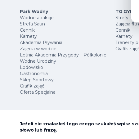
Park Wodny
TG GYM P
Wodne atrakcje
Strefy spo
Strefa Saun
Zajęcia fit
Cennik
Cennik
Karnety
Karnety
Akademia Pływania
Trenerzy p
Zajęcia w wodzie
Grafik zaję
Letnia Akademia Przygody – Półkolonie
Wodne Urodziny
Lodowisko
Gastronomia
Sklep Sportowy
Grafik zajęć
Oferta Specjalna
Jeżeli nie znalazłeś tego czego szukałeś wpisz s
słowo lub frazę.