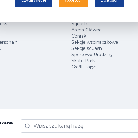
Czytaj więcej
Akceptuj
Dostosuj
ARK
Hala Sportowa
rtowe
Centrum Wspinaczkowe Klif
ness
Squash
Arena Główna
Cennik
ersonalni
Sekcje wspinaczkowe
ć
Sekcje squash
Sportowe Urodziny
Skate Park
Grafik zajęć
zukane