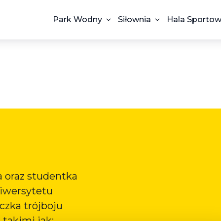
Park Wodny
Siłownia
Hala Sporto
a oraz studentka
niwersytetu
zka trójboju
takimi jak: