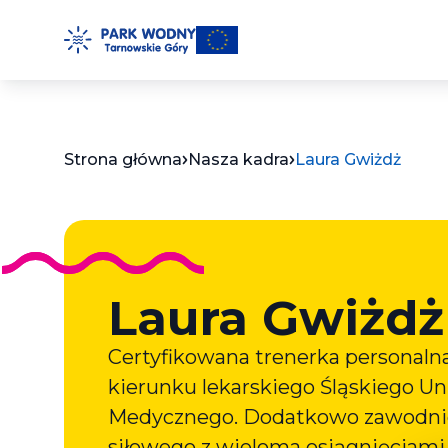
Przejdź
do
treści
Strona główna
Nasza kadra
Laura Gwiżdż
Laura Gwiżdż
Certyfikowana trenerka personaln
kierunku lekarskiego Śląskiego U
Medycznego. Dodatkowo zawodnic
siłowego z wieloma osiągnięciami, 