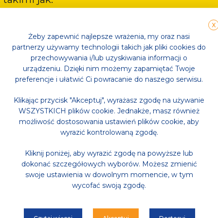
X
Żeby zapewnić najlepsze wrażenia, my oraz nasi
partnerzy używamy technologii takich jak pliki cookies do
przechowywania i/lub uzyskiwania informacji o
siłowym i wyciskaniu leżąc; Mistrzostwo Polski w wyciska
urządzeniu. Dzięki nim możemy zapamiętać Twoje
 wiedzę na temat zdrowego trybu życia oraz treningu si
preferencje i ułatwić Ci powracanie do naszego serwisu.
Klikając przycisk "Akceptuj", wyrażasz zgodę na używanie
WSZYSTKICH plików cookie. Jednakże, masz również
możliwość dostosowania ustawień plików cookie, aby
wyrazić kontrolowaną zgodę.
Kliknij poniżej, aby wyrazić zgodę na powyższe lub
dokonać szczegółowych wyborów. Możesz zmienić
swoje ustawienia w dowolnym momencie, w tym
wycofać swoją zgodę.