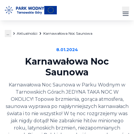
Przejdź
do
Prz
treści
...
Aktualności
Karnawałowa Noc Saunowa
Park Wodny
8.01.2024
Siłownia
Karnawałowa Noc
Hala Sportowa
Saunowa
Cennik
Karnawałowa Noc Saunowa w Parku Wodnym w
Tarnowskich Górach JEDYNA TAKA NOC W
Strefa Klienta
OKOLICY! Topowe brzmienia, gorąca atmosfera,
saunowa wyprawa po najsłynniejszych karnawałach
Kontakt
świata i to nie wszystko! W tę noc rozgrzejemy was
jak nigdy dotąd! Nie zabraknie hitów minionego
roku, latynoskich brzmień, niezapomnianych