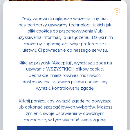
X
Żeby zapewnić najlepsze wrażenia, my oraz
nasi partnerzy używamy technologii takich jak
pliki cookies do przechowywania i/lub
uzyskiwania informacji o urządzeniu. Dzięki nim
możemy zapamiętać Twoje preferencje i
ułatwić Ci powracanie do naszego serwisu.
Klikając przycisk "Akceptuj", wyrażasz zgodę na
Aktualności
,
Park Wodny
używanie WSZYSTKICH plików cookie.
Jednakże, masz również możliwość
Noc saunowa na którą
dostosowania ustawień plików cookie, aby
wszyscy czekali
wyrazić kontrolowaną zgodę.
najgorętsza noc tego lata już za moment
Kliknij poniżej, aby wyrazić zgodę na powyższe
Przeczytaj
lub dokonać szczegółowych wyborów. Możesz
zmienić swoje ustawienia w dowolnym
momencie, w tym wycofać swoją zgodę.