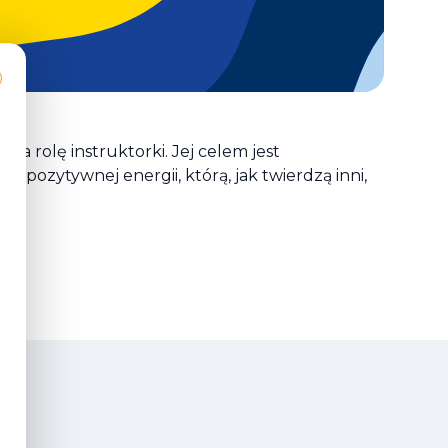
na rolę instruktorki. Jej celem jest
i pozytywnej energii, którą, jak twierdzą inni,