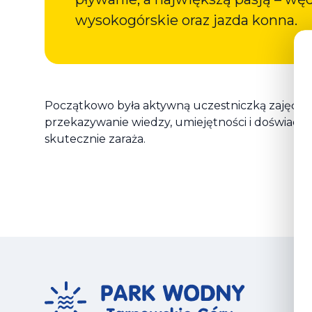
wysokogórskie oraz jazda konna.
Początkowo była aktywną uczestniczką zajęć fitne
przekazywanie wiedzy, umiejętności i doświadczen
skutecznie zaraża.