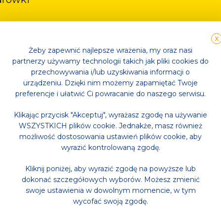
X
Żeby zapewnić najlepsze wrażenia, my oraz nasi
partnerzy używamy technologii takich jak pliki cookies do
przechowywania i/lub uzyskiwania informacji o
ss, ale z czasem postanowiła zamienić rolę uczestniczki 
urządzeniu. Dzięki nim możemy zapamiętać Twoje
ia, które stale pogłębia, a także dostarczanie dużej dawk
preferencje i ułatwić Ci powracanie do naszego serwisu.
Klikając przycisk "Akceptuj", wyrażasz zgodę na używanie
WSZYSTKICH plików cookie. Jednakże, masz również
możliwość dostosowania ustawień plików cookie, aby
wyrazić kontrolowaną zgodę.
Kliknij poniżej, aby wyrazić zgodę na powyższe lub
dokonać szczegółowych wyborów. Możesz zmienić
swoje ustawienia w dowolnym momencie, w tym
wycofać swoją zgodę.