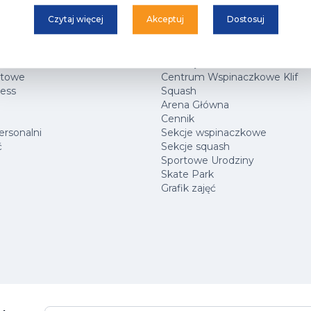
Czytaj więcej
Akceptuj
Dostosuj
ARK
Hala Sportowa
rtowe
Centrum Wspinaczkowe Klif
ness
Squash
Arena Główna
Cennik
ersonalni
Sekcje wspinaczkowe
ć
Sekcje squash
Sportowe Urodziny
Skate Park
Grafik zajęć