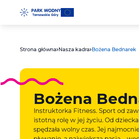
Przejdź
do
treści
Strona główna
Nasza kadra
Bożena Bednarek
Bożena Bedn
Instruktorka Fitness. Sport od za
istotną rolę w jej życiu. Od dzieck
spędzała wolny czas. Jej najmocnie
pływanie, a największą pasją – wę