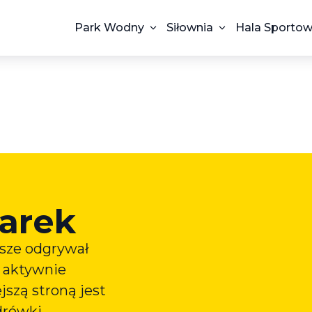
Park Wodny
Siłownia
Hala Sporto
arek
wsze odgrywał
a aktywnie
jszą stroną jest
drówki