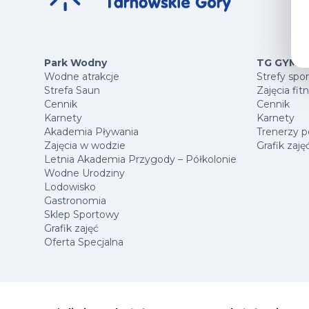
Park Wodny
TG GYM P
Wodne atrakcje
Strefy spo
Strefa Saun
Zajęcia fit
Cennik
Cennik
Karnety
Karnety
Akademia Pływania
Trenerzy p
Zajęcia w wodzie
Grafik zaję
Letnia Akademia Przygody – Półkolonie
Wodne Urodziny
Lodowisko
Gastronomia
Sklep Sportowy
Grafik zajęć
Oferta Specjalna