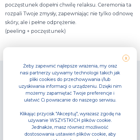
poczęstunek dopełni chwilę relaksu. Ceremonia ta
rozpali Twoje zmysły, zapewniając nie tylko odnowę
skóry, ale i pełne odprężenie.
(peeling + poczęstunek)
X
Żeby zapewnić najlepsze wrażenia, my oraz
nasi partnerzy używamy technologii takich jak
pliki cookies do przechowywania i/lub
uzyskiwania informacji o urządzeniu. Dzięki nim
możemy zapamiętać Twoje preferencje i
Park Wodny
TG GYM PARK
ułatwić Ci powracanie do naszego serwisu.
Wodne atrakcje
Strefy sportowe
Strefa Saun
Zajęcia fitness
Klikając przycisk "Akceptuj", wyrażasz zgodę na
Cennik
Cennik
używanie WSZYSTKICH plików cookie.
Karnety
Karnety
Jednakże, masz również możliwość
Akademia Pływania
Trenerzy personalni
dostosowania ustawień plików cookie, aby
Zajęcia w wodzie
Grafik zajęć