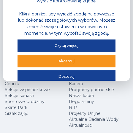
wyrazić kontrolowaną zgodę.
Letnia Akademia Przygody
– Półkolonie
Kliknij poniżej, aby wyrazić zgodę na powyższe
Wodne Urodziny
lub dokonać szczegółowych wyborów. Możesz
Lodowisko
Gastronomia
zmienić swoje ustawienia w dowolnym
Sklep Sportowy
momencie, w tym wycofać swoją zgodę.
Grafik zajęć
Oferta Specjalna
Czytaj więcej
Hala Sportowa
Jak dojechać?
Akceptuj
Centrum Wspinaczkowe Klif
Najczęściej zadawane
Squash
pytania
Dostosuj
Arena Główna
Współpraca marketingowa
Cennik
Kariera
Sekcje wspinaczkowe
Programy partnerskie
Sekcje squash
Nasza kadra
Sportowe Urodziny
Regulaminy
Skate Park
BIP
Grafik zajęć
Projekty Unijne
Aktualne Badania Wody
Aktualności