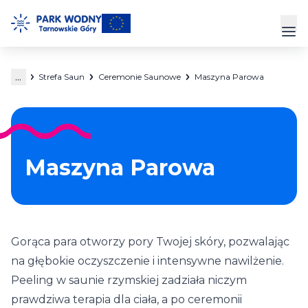
Przejdź
do
Prz
treści
...
Strefa Saun
Ceremonie Saunowe
Maszyna Parowa
Park Wodny
Siłownia
Hala Sportowa
Maszyna Parowa
Cennik
Strefa Klienta
Gorąca para otworzy pory Twojej skóry, pozwalając
Kontakt
na głębokie oczyszczenie i intensywne nawilżenie.
Peeling w saunie rzymskiej zadziała niczym
prawdziwa terapia dla ciała, a po ceremonii