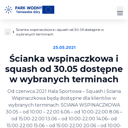
Przejdź
do
Prz
treści
Ścianka wspinaczkowa i squash od 30.05 dostępne w
...
Park Wodny
wybranych terminach
25.05.2021
Siłownia
Ścianka wspinaczkowa i
Hala Sportowa
squash od 30.05 dostępne
w wybranych terminach
Cennik
Od czerwca 2021 Hala Sportowa – Squash i Ściana
Strefa Klienta
Wspinaczkowa będą dostępne dla klientów w
Kontakt
wybranych terminach: ŚCIANA WSPINACZKOWA
30.05 – od 10:00 – 22:00 6.06 – od 10:00-22:00 8.06 –
od 15:00-22:00 13.06 – od 10:00-22:00 14.06– od
15:00-22:00 15.06 – od 15:00-22:00 20.06 – od 10:00-