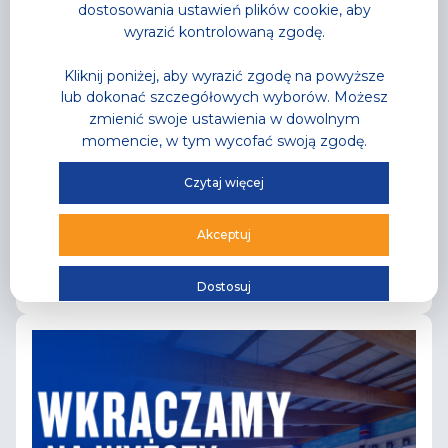
dostosowania ustawień plików cookie, aby
wyrazić kontrolowaną zgodę.
Kliknij poniżej, aby wyrazić zgodę na powyższe
lub dokonać szczegółowych wyborów. Możesz
zmienić swoje ustawienia w dowolnym
Aktualności
,
Park Wodny
momencie, w tym wycofać swoją zgodę.
Noc saunowa na którą
Czytaj więcej
wszyscy czekali
najgorętsza noc tego lata już za moment
Akceptuj
Przeczytaj
Dostosuj