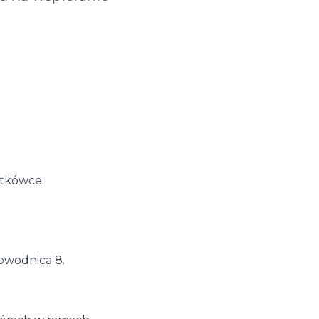
atkówce.
bwodnica 8.