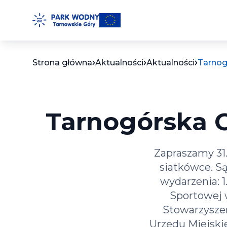
Przejdź
do
treści
Strona główna
Aktualności
Aktualności
Tarnog
Tarnogórska 
Zapraszamy 31.
siatkówce. Są
wydarzenia: 1
Sportowej w
Stowarzyszen
Urzędu Miejski