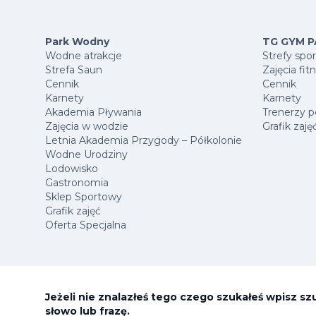
Park Wodny
TG GYM P
Wodne atrakcje
Strefy spo
Strefa Saun
Zajęcia fit
Cennik
Cennik
Karnety
Karnety
Akademia Pływania
Trenerzy p
Zajęcia w wodzie
Grafik zaję
Letnia Akademia Przygody – Półkolonie
Wodne Urodziny
Lodowisko
Gastronomia
Sklep Sportowy
Grafik zajęć
Oferta Specjalna
Jeżeli nie znalazłeś tego czego szukałeś wpisz s
słowo lub frazę.