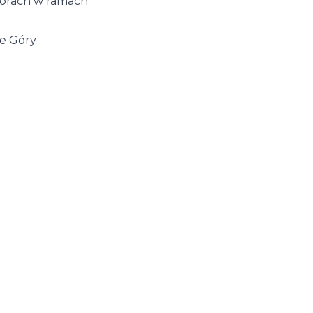
Górach w ramach
ie Góry