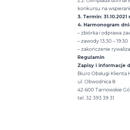
2.2. Olimpiada dofin
konkursu na wspieranie
3. Termin: 31.10.2021 r
4. Harmonogram dni
– zbiórka i odprawa za
– zawody 13:30 – 19:30
– zakończenie rywaliz
Regulamin
Zapisy i informacje
Biuro Obsługi Klienta
ul. Obwodnica 8
42-600 Tarnowskie Gó
tel. 32 393 39 31