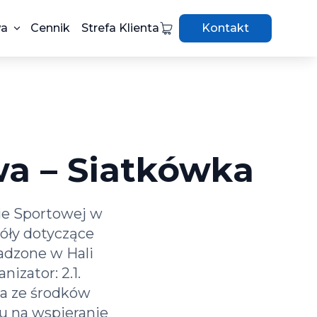
wa
Cennik
Strefa Klienta
Kontakt
a – Siatkówka
zie Sportowej w
góły dotyczące
wadzone w Hali
izator: 2.1.
na ze środków
u na wspieranie