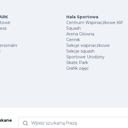
ARK
Hala Sportowa
rtowe
Centrum Wspinaczkowe Klif
ness
Squash
Arena Główna
Cennik
ersonalni
Sekcje wspinaczkowe
ć
Sekcje squash
Sportowe Urodziny
Skate Park
Grafik zajęć
zukane