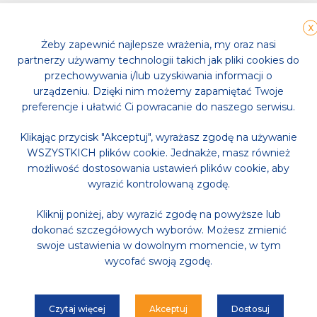
ę kondycji, spalanie kalorii i wzmocnienie całego ciała
X
ych, podkręcą Twój puls i przyspieszą metabolizm.
Żeby zapewnić najlepsze wrażenia, my oraz nasi
partnerzy używamy technologii takich jak pliki cookies do
przechowywania i/lub uzyskiwania informacji o
urządzeniu. Dzięki nim możemy zapamiętać Twoje
preferencje i ułatwić Ci powracanie do naszego serwisu.
Klikając przycisk "Akceptuj", wyrażasz zgodę na używanie
WSZYSTKICH plików cookie. Jednakże, masz również
możliwość dostosowania ustawień plików cookie, aby
wyrazić kontrolowaną zgodę.
Kliknij poniżej, aby wyrazić zgodę na powyższe lub
dokonać szczegółowych wyborów. Możesz zmienić
swoje ustawienia w dowolnym momencie, w tym
wycofać swoją zgodę.
Czytaj więcej
Akceptuj
Dostosuj