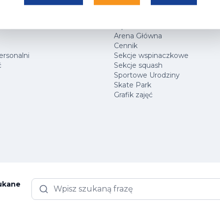
ARK
Hala Sportowa
rtowe
Centrum Wspinaczkowe Klif
ness
Squash
Arena Główna
Cennik
ersonalni
Sekcje wspinaczkowe
ć
Sekcje squash
Sportowe Urodziny
Skate Park
Grafik zajęć
zukane