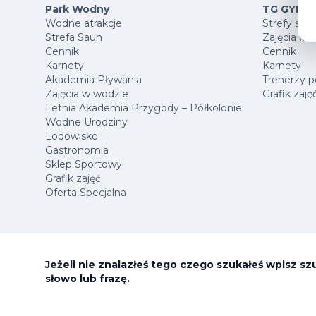
Park Wodny
TG GYM P
Wodne atrakcje
Strefy spo
Strefa Saun
Zajęcia fit
Cennik
Cennik
Karnety
Karnety
Akademia Pływania
Trenerzy p
Zajęcia w wodzie
Grafik zaję
Letnia Akademia Przygody – Półkolonie
Wodne Urodziny
Lodowisko
Gastronomia
Sklep Sportowy
Grafik zajęć
Oferta Specjalna
Jeżeli nie znalazłeś tego czego szukałeś wpisz s
słowo lub frazę.