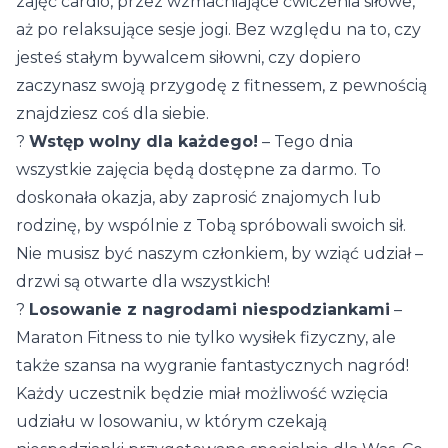
zajęć cardio, przez wzmacniające ćwiczenia siłowe,
aż po relaksujące sesje jogi. Bez względu na to, czy
jesteś stałym bywalcem siłowni, czy dopiero
zaczynasz swoją przygodę z fitnessem, z pewnością
znajdziesz coś dla siebie.
?
Wstęp wolny dla każdego!
– Tego dnia
wszystkie zajęcia będą dostępne za darmo. To
doskonała okazja, aby zaprosić znajomych lub
rodzinę, by wspólnie z Tobą spróbowali swoich sił.
Nie musisz być naszym członkiem, by wziąć udział –
drzwi są otwarte dla wszystkich!
?
Losowanie z nagrodami niespodziankami
–
Maraton Fitness to nie tylko wysiłek fizyczny, ale
także szansa na wygranie fantastycznych nagród!
Każdy uczestnik będzie miał możliwość wzięcia
udziału w losowaniu, w którym czekają