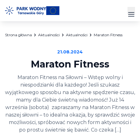
Przejdź
do
Prz
treści
Strona główna
Aktualności
Aktualności
Maraton Fitness
Park Wodny
21.08.2024
Siłownia
Maraton Fitness
Hala Sportowa
Maraton Fitness na Siłowni – Wstęp wolny i
niespodzianki dla każdego! Jeśli szukasz
Cennik
wyjątkowego sposobu na aktywne spędzenie czasu,
mamy dla Ciebie świetną wiadomość! Już 14
Strefa Klienta
września (sobota) zapraszamy na Maraton Fitness w
Kontakt
naszej siłowni – to idealna okazja, by sprawdzić swoje
możliwości, spróbować nowych form aktywności i
po prostu świetnie się bawić. Co czeka […]