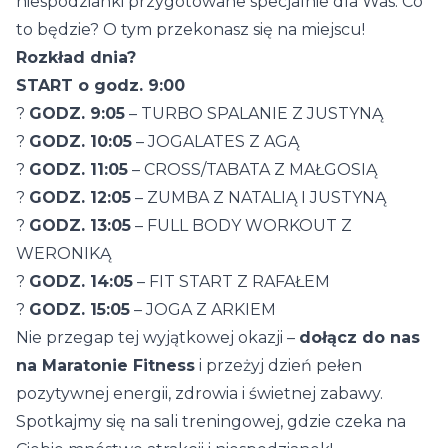
niespodzianki przygotowane specjalnie dla Was. Co
to będzie? O tym przekonasz się na miejscu!
Rozkład dnia?
START o godz. 9:00
?
GODZ. 9:05
– TURBO SPALANIE Z JUSTYNĄ
?
GODZ. 10:05
– JOGALATES Z AGĄ
?
GODZ. 11:05
– CROSS/TABATA Z MAŁGOSIĄ
?
GODZ. 12:05
– ZUMBA Z NATALIĄ I JUSTYNĄ
?
GODZ. 13:05
– FULL BODY WORKOUT Z
WERONIKĄ
?
GODZ. 14:05
– FIT START Z RAFAŁEM
?
GODZ. 15:05
– JOGA Z ARKIEM
Nie przegap tej wyjątkowej okazji –
dołącz do nas
na Maratonie Fitness
i przeżyj dzień pełen
pozytywnej energii, zdrowia i świetnej zabawy.
Spotkajmy się na sali treningowej, gdzie czeka na