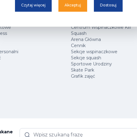
Czytaj więcej
Akceptuj
Dostosuj
ARK
Hala Sportowa
rtowe
Centrum Wspinaczkowe Klif
ness
Squash
Arena Główna
Cennik
ersonalni
Sekcje wspinaczkowe
ć
Sekcje squash
Sportowe Urodziny
Skate Park
Grafik zajęć
zukane