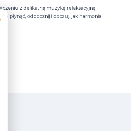
łączeniu z delikatną muzyką relaksacyjną
e płynąć, odpocznij i poczuj, jak harmonia