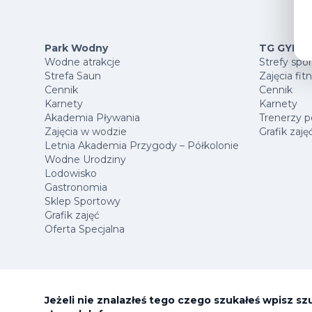
Park Wodny
TG GYM P
Wodne atrakcje
Strefy spo
Strefa Saun
Zajęcia fit
Cennik
Cennik
Karnety
Karnety
Akademia Pływania
Trenerzy p
Zajęcia w wodzie
Grafik zaję
Letnia Akademia Przygody – Półkolonie
Wodne Urodziny
Lodowisko
Gastronomia
Sklep Sportowy
Grafik zajęć
Oferta Specjalna
Jeżeli nie znalazłeś tego czego szukałeś wpisz s