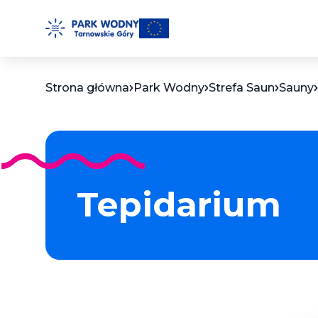
Przejdź
do
treści
Strona główna
Park Wodny
Strefa Saun
Sauny
Tepidarium