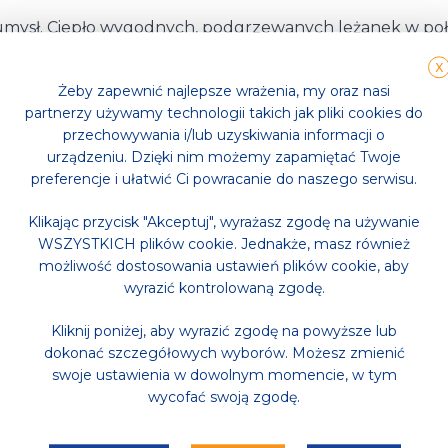
ć umysł. Ciepło wygodnych, podgrzewanych leżanek w po
dzy rytuałami saunowymi. Pozwól swoim myślom swobodni
X
Żeby zapewnić najlepsze wrażenia, my oraz nasi
0 – 22:00.
partnerzy używamy technologii takich jak pliki cookies do
przechowywania i/lub uzyskiwania informacji o
urządzeniu. Dzięki nim możemy zapamiętać Twoje
preferencje i ułatwić Ci powracanie do naszego serwisu.
Klikając przycisk "Akceptuj", wyrażasz zgodę na używanie
WSZYSTKICH plików cookie. Jednakże, masz również
możliwość dostosowania ustawień plików cookie, aby
wyrazić kontrolowaną zgodę.
Kliknij poniżej, aby wyrazić zgodę na powyższe lub
dokonać szczegółowych wyborów. Możesz zmienić
swoje ustawienia w dowolnym momencie, w tym
wycofać swoją zgodę.