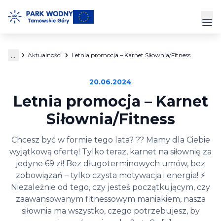
Przejdź
do
Prz
treści
...
Aktualności
Letnia promocja – Karnet Siłownia/Fitness
Park Wodny
20.06.2024
Siłownia
Letnia promocja – Karnet
Hala Sportowa
Siłownia/Fitness
Cennik
Chcesz być w formie tego lata? ?? Mamy dla Ciebie
wyjątkową ofertę! Tylko teraz, karnet na siłownię za
Strefa Klienta
jedyne 69 zł! Bez długoterminowych umów, bez
zobowiązań – tylko czysta motywacja i energia! ⚡
Kontakt
Niezależnie od tego, czy jesteś początkującym, czy
zaawansowanym fitnessowym maniakiem, nasza
siłownia ma wszystko, czego potrzebujesz, by