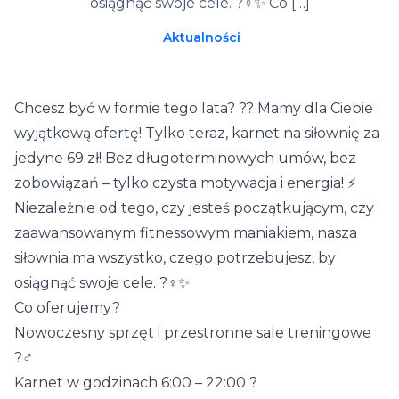
osiągnąć swoje cele. ?️‍♀️✨ Co […]
Aktualności
Chcesz być w formie tego lata? ?? Mamy dla Ciebie
wyjątkową ofertę! Tylko teraz, karnet na siłownię za
jedyne 69 zł! Bez długoterminowych umów, bez
zobowiązań – tylko czysta motywacja i energia! ⚡
Niezależnie od tego, czy jesteś początkującym, czy
zaawansowanym fitnessowym maniakiem, nasza
siłownia ma wszystko, czego potrzebujesz, by
osiągnąć swoje cele. ?️‍♀️✨
Co oferujemy?
Nowoczesny sprzęt i przestronne sale treningowe
?️‍♂️
Karnet w godzinach 6:00 – 22:00 ?