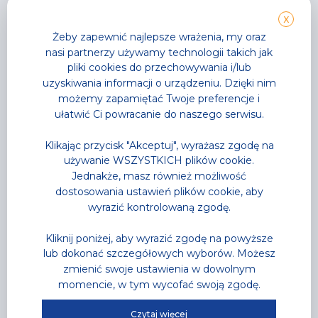
X
Żeby zapewnić najlepsze wrażenia, my oraz
nasi partnerzy używamy technologii takich jak
pliki cookies do przechowywania i/lub
uzyskiwania informacji o urządzeniu. Dzięki nim
możemy zapamiętać Twoje preferencje i
ułatwić Ci powracanie do naszego serwisu.
Klikając przycisk "Akceptuj", wyrażasz zgodę na
Aktualności
,
Park Wodny
używanie WSZYSTKICH plików cookie.
Noc saunowa na którą
Jednakże, masz również możliwość
dostosowania ustawień plików cookie, aby
wszyscy czekali
wyrazić kontrolowaną zgodę.
najgorętsza noc tego lata już za moment
Kliknij poniżej, aby wyrazić zgodę na powyższe
Przeczytaj
lub dokonać szczegółowych wyborów. Możesz
zmienić swoje ustawienia w dowolnym
momencie, w tym wycofać swoją zgodę.
Czytaj więcej