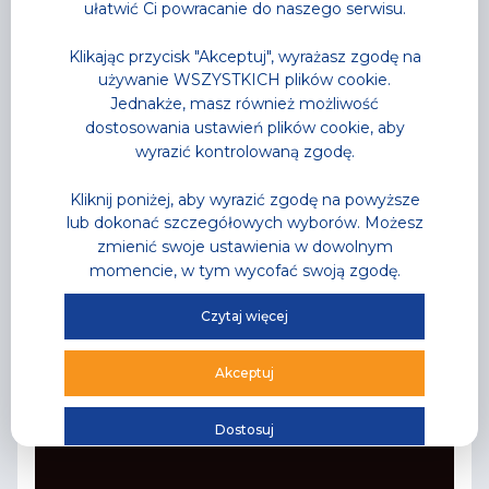
ułatwić Ci powracanie do naszego serwisu.
Klikając przycisk "Akceptuj", wyrażasz zgodę na
używanie WSZYSTKICH plików cookie.
Jednakże, masz również możliwość
dostosowania ustawień plików cookie, aby
wyrazić kontrolowaną zgodę.
Kliknij poniżej, aby wyrazić zgodę na powyższe
lub dokonać szczegółowych wyborów. Możesz
zmienić swoje ustawienia w dowolnym
Aktualności
momencie, w tym wycofać swoją zgodę.
Letnia Akademia Przygody
Czytaj więcej
Półkolonie jak kiedyś, przygoda jak nigdy!
Przeczytaj
Akceptuj
Dostosuj