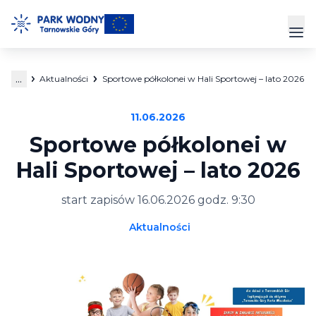
Przejdź
do
Prz
treści
...
Aktualności
Sportowe półkolonei w Hali Sportowej – lato 2026
Park Wodny
11.06.2026
Siłownia
Sportowe półkolonei w
Hala Sportowa
Hali Sportowej – lato 2026
Cennik
start zapisów 16.06.2026 godz. 9:30
Aktualności
Strefa Klienta
Kontakt