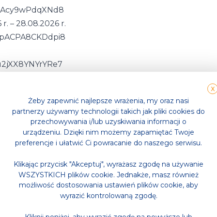
ej5Acy9wPdqXNd8
r. – 28.08.2026 r.
kUpACPA8CKDdpi8
Qu2jXX8YNYrYRe7
X
Żeby zapewnić najlepsze wrażenia, my oraz nasi
partnerzy używamy technologii takich jak pliki cookies do
przechowywania i/lub uzyskiwania informacji o
Wróć do aktualności
urządzeniu. Dzięki nim możemy zapamiętać Twoje
preferencje i ułatwić Ci powracanie do naszego serwisu.
Klikając przycisk "Akceptuj", wyrażasz zgodę na używanie
WSZYSTKICH plików cookie. Jednakże, masz również
możliwość dostosowania ustawień plików cookie, aby
wyrazić kontrolowaną zgodę.