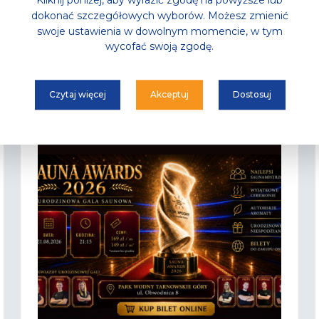
Kliknij poniżej, aby wyrazić zgodę na powyższe lub
dokonać szczegółowych wyborów. Możesz zmienić
swoje ustawienia w dowolnym momencie, w tym
e wpisy
wycofać swoją zgodę.
Czytaj więcej
Akceptuj
Dostosuj