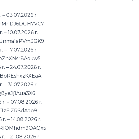
 – 03.07.2026 r.
pVvhMnDJ6DGH7VC7
. – 10.07.2026 r.
ECfUnma1aPVm3GK9
. – 17.07.2026 r.
NfpZhXNsr8Aokw5
r. – 24.07.2026 r.
7hBpREshxzKXEaA
 – 31.07.2026 r.
jQ8yeJj1Aua3X6
r. – 07.08.2026 r.
PEJzEiZRSdAab9
r. – 14.08.2026 r.
XGJR1QMhdm9QAQx5
r. – 21.08.2026 r.