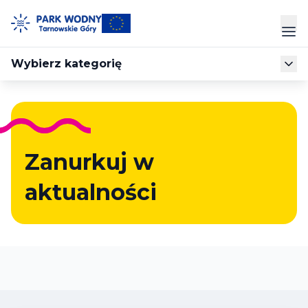
Przejdź
do
Prz
treści
Wybierz kategorię
Park Wodny
Siłownia
Hala Sportowa
Zanurkuj w
aktualności
Cennik
Strefa Klienta
Kontakt