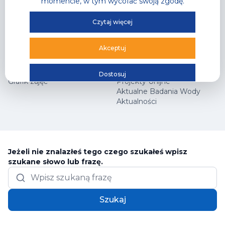
Centrum Wspinaczkowe Klif
Najczęściej zadawane
momencie, w tym wycofać swoją zgodę.
Squash
pytania
Arena Główna
Współpraca marketingowa
Czytaj więcej
Cennik
Kariera
Sekcje wspinaczkowe
Programy partnerskie
Akceptuj
Sekcje squash
Nasza kadra
Sportowe Urodziny
Regulaminy
Skate Park
BIP
Dostosuj
Grafik zajęć
Projekty Unijne
Aktualne Badania Wody
Aktualności
Jeżeli nie znalazłeś tego czego szukałeś wpisz
szukane słowo lub frazę.
Szukaj