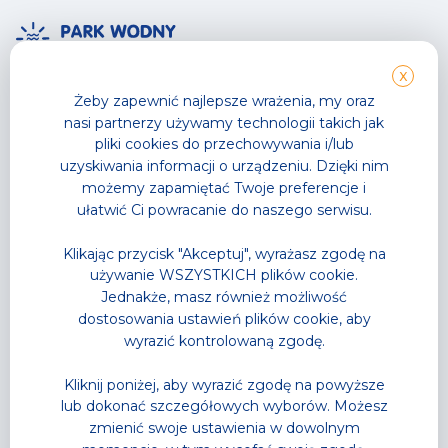
X
Park Wodny
TG GYM PARK
Żeby zapewnić najlepsze wrażenia, my oraz
Wodne atrakcje
Strefy sportowe
nasi partnerzy używamy technologii takich jak
Strefa Saun
Zajęcia fitness
pliki cookies do przechowywania i/lub
Cennik
Cennik
uzyskiwania informacji o urządzeniu. Dzięki nim
Karnety
Karnety
możemy zapamiętać Twoje preferencje i
Akademia Pływania
Trenerzy personalni
ułatwić Ci powracanie do naszego serwisu.
Zajęcia w wodzie
Grafik zajęć
Letnia Akademia Przygody
Klikając przycisk "Akceptuj", wyrażasz zgodę na
– Półkolonie
używanie WSZYSTKICH plików cookie.
Wodne Urodziny
Jednakże, masz również możliwość
Lodowisko
Gastronomia
dostosowania ustawień plików cookie, aby
Sklep Sportowy
wyrazić kontrolowaną zgodę.
Grafik zajęć
Oferta Specjalna
Kliknij poniżej, aby wyrazić zgodę na powyższe
lub dokonać szczegółowych wyborów. Możesz
zmienić swoje ustawienia w dowolnym
Hala Sportowa
Jak dojechać?